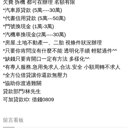
欠費 拆機 都可在辦理 名額有限
*汽車原貸款 (5萬----30萬)
*代書信用貸款 (5萬---50萬)
*門號換現金 (1萬-3萬)
*汽機車換現金(2萬----30萬)
*房屋.土地不動產一、二胎 視條件狀況辦理
*只要你肯問沒有什麼不能 透明化手續 輕鬆過件^^
*缺錢只要肯開口一定有方法 多樣化^^
*有專人服務.急用免求人.合法.安全 小額周轉不求人
*全方位借貸讓你還款無壓力
*協助你渡過難關
貸款部門/林先生
可加貸款ID: 借錢0809
留言看板