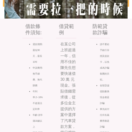
借款條
借貸範
防範貸
件須知:
例
款詐騙
在某公司
還款期限:
請不要給
上班超過
最短90
予銀行存
一年，信
天，最長
摺及提款
用不佳的
10年
卡，以免
陳先生想
申請費用:
成為詐騙
要快速借
無手續
集團的共
30 萬 元
費、無代
犯。
現金。張
辦費
各類型儲
貼借錢需
年利
值點數換
求後，從
率:2~16%
現金都是
多位金主
不超過法
詐騙
提供的方
定利率
事先給付
案中選擇
年齡:須年
任何名義
了汽車貸
滿18歲以
費用都是
款方案，
上
詐騙