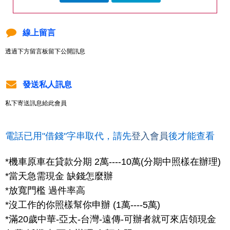
線上留言
透過下方留言板留下公開訊息
發送私人訊息
私下寄送訊息給此會員
電話已用"借錢"字串取代，請先
登入會員
後才能查看
*機車原車在貸款分期 2萬----10萬(分期中照樣在辦理)
*當天急需現金 缺錢怎麼辦
*放寬門檻 過件率高
*沒工作的你照樣幫你申辦 (1萬----5萬)
*滿20歲中華-亞太-台灣-遠傳-可辦者就可來店領現金