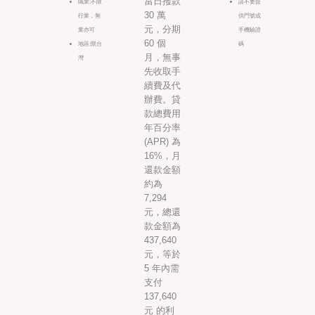
當日撥款
職業:不限
請不要提
30 萬
行業，無
供門號或
元，分期
業亦可
手機驗證
60 個
地區:限台
碼
月，無事
灣
先收取手
續費及代
辦費。貸
款總費用
年百分率
(APR) 為
16%，月
還款金額
約為
7,294
元，總還
款金額為
437,640
元，等於
5 年內需
支付
137,640
元 的利