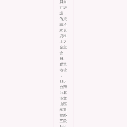
員自
行維
護，
借貸
請洽
網頁
資料
上之
金主
會
員。
聯繫
地址
︰
116
台灣
台北
市文
山區
羅斯
福路
五段
168