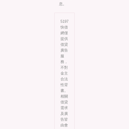
息。
5197
快借
網僅
提供
借貸
廣告
服
務，
不對
金主
合法
性背
書。
相關
借貸
需求
及廣
告皆
由會