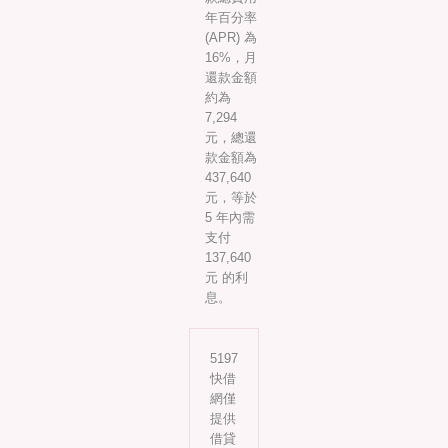
年百分率
(APR) 為
16%，月
還款金額
約為
7,294
元，總還
款金額為
437,640
元，等於
5 年內需
支付
137,640
元 的利
息。
5197
快借
網僅
提供
借貸