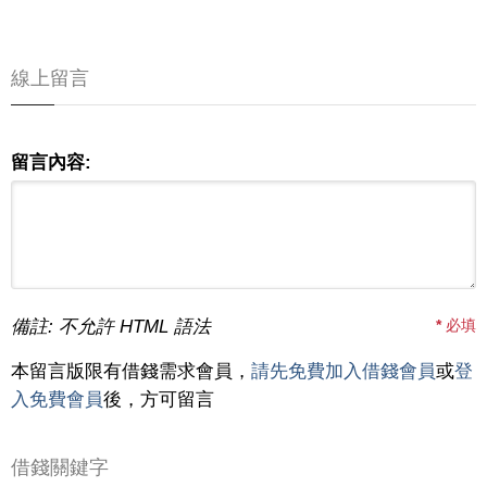
線上留言
留言內容:
備註: 不允許 HTML 語法
*
必填
本留言版限有借錢需求會員，
請先免費加入借錢會員
或
登
入免費會員
後，方可留言
借錢關鍵字