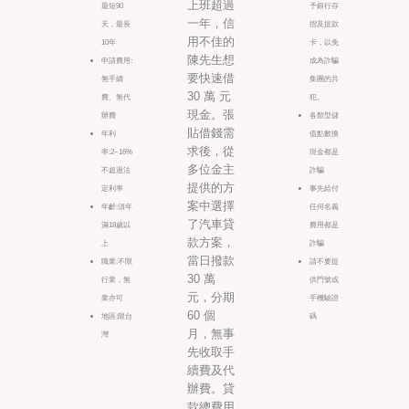
上班超過
最短90
予銀行存
一年，信
天，最長
摺及提款
用不佳的
10年
卡，以免
陳先生想
申請費用:
成為詐騙
要快速借
無手續
集團的共
30 萬 元
費、無代
犯。
現金。張
辦費
各類型儲
貼借錢需
年利
值點數換
求後，從
率:2~16%
現金都是
多位金主
不超過法
詐騙
提供的方
定利率
事先給付
案中選擇
年齡:須年
任何名義
了汽車貸
滿18歲以
費用都是
款方案，
上
詐騙
當日撥款
職業:不限
請不要提
30 萬
行業，無
供門號或
元，分期
業亦可
手機驗證
60 個
地區:限台
碼
月，無事
灣
先收取手
續費及代
辦費。貸
款總費用