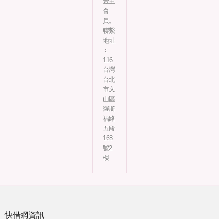
金主
會
員。
聯繫
地址
︰
116
台灣
台北
市文
山區
羅斯
福路
五段
168
號2
樓
快借網資訊