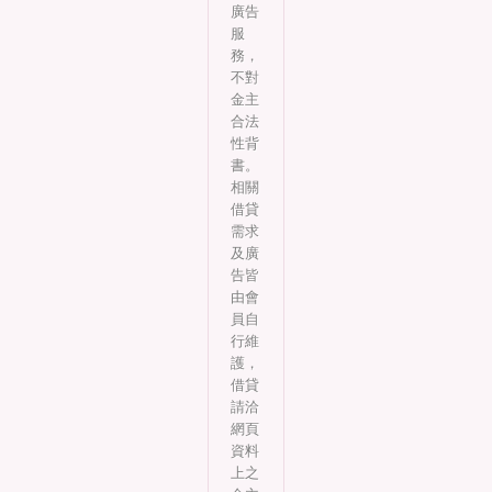
廣告
服
務，
不對
金主
合法
性背
書。
相關
借貸
需求
及廣
告皆
由會
員自
行維
護，
借貸
請洽
網頁
資料
上之