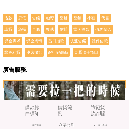
借款
息低
借錢
融資
當舖
當鋪
小額
代書
車貸
急需
二胎
票貼
信貸
當天撥款
債務整合
資金需求
資金周轉
當日撥款
快速借錢
證件借款
非高利貸
快速撥款
銀行經銷商
直屬進件窗口
廣告服務:
借款條
借貸範
防範貸
件須知:
例
款詐騙
在某公司
還款期限:
請不要給