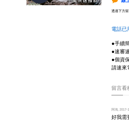
線
透過下方留
電話已
●手續
●速審
●個資
請速來
留言看
阿鴻
,
2017-1
好我需