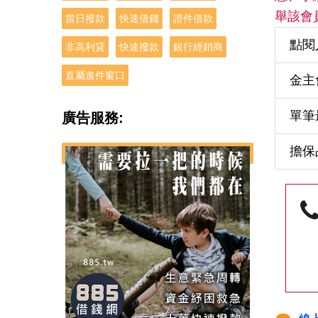
舉該會
當日撥款
快速借錢
證件借款
點閱
非高利貸
快速撥款
銀行經銷商
直屬進件窗口
金主
單筆
廣告服務:
擔保