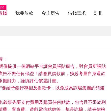
刊登
借錢
我要放款
金主廣告
借錢需求
註冊
醒：
快借網僅提供一個網站平台讓會員張貼廣告，對會員所張貼
廣告不做任何保證！請會員借款前，務必考量自身還款
承擔能力，謹慎評估償還計畫。
請"不"要給予銀行存摺及提款卡，以免成為詐騙集團的領錢
。
任何名義事先要支付費用及購買任何點數，包含且不限於利
續費、審查費、遊戲電信點數等，都是詐騙，請來信檢