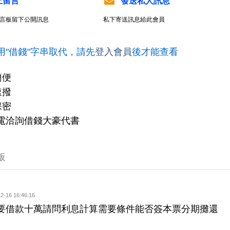
上留言
發送私人訊息
言板留下公開訊息
私下寄送訊息給此會員
用"借錢"字串取代，請先
登入會員
後才能查看
簡便
速撥
保密
電洽詢借錢大豪代書
板
2-16 16:46:16
要借款十萬請問利息計算需要條件能否簽本票分期攤還