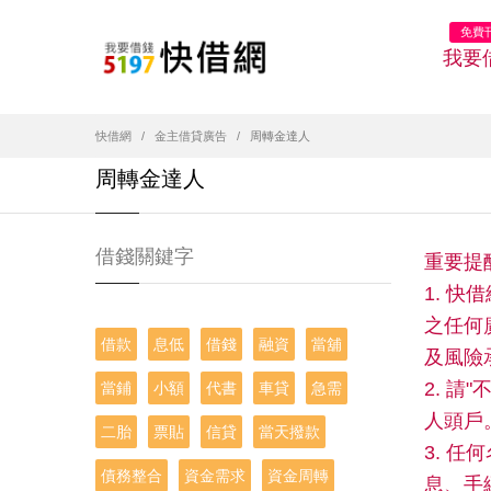
免費
我要
快借網
金主借貸廣告
周轉金達人
周轉金達人
借錢關鍵字
重要提
1. 
之任何
借款
息低
借錢
融資
當舖
及風險
2. 
當鋪
小額
代書
車貸
急需
人頭戶
二胎
票貼
信貸
當天撥款
3. 
債務整合
資金需求
資金周轉
息、手