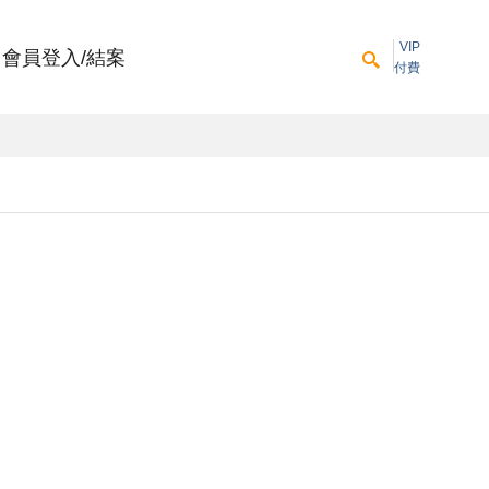
VIP
會員登入/結案
付費