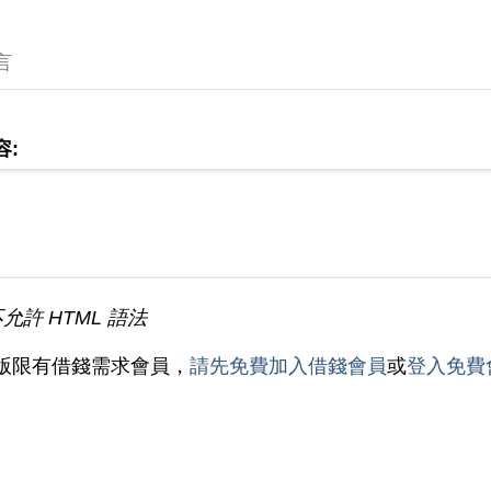
言
容:
不允許 HTML 語法
版限有借錢需求會員，
請先免費加入借錢會員
或
登入免費