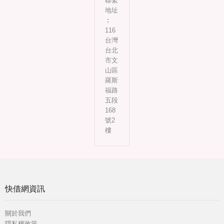
聯繫
地址
︰
116
台灣
台北
市文
山區
羅斯
福路
五段
168
號2
樓
快借網資訊
關於我們
隱私權政策