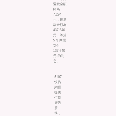
還款金額
約為
7,294
元，總還
款金額為
437,640
元，等於
5 年內需
支付
137,640
元 的利
息。
5197
快借
網僅
提供
借貸
廣告
服
務，