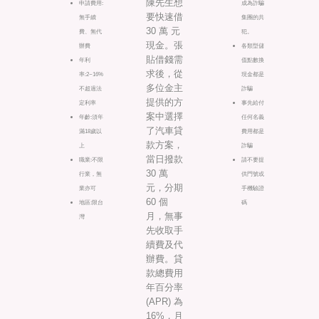
陳先生想
申請費用:
成為詐騙
要快速借
無手續
集團的共
30 萬 元
費、無代
犯。
現金。張
辦費
各類型儲
貼借錢需
年利
值點數換
求後，從
率:2~16%
現金都是
多位金主
不超過法
詐騙
提供的方
定利率
事先給付
案中選擇
年齡:須年
任何名義
了汽車貸
滿18歲以
費用都是
款方案，
上
詐騙
當日撥款
職業:不限
請不要提
30 萬
行業，無
供門號或
元，分期
業亦可
手機驗證
60 個
地區:限台
碼
月，無事
灣
先收取手
續費及代
辦費。貸
款總費用
年百分率
(APR) 為
16%，月