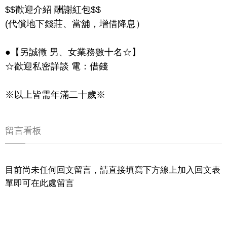
$$歡迎介紹 酬謝紅包$$
(代償地下錢莊、當舖，增借降息）
●【另誠徵 男、女業務數十名☆】
☆歡迎私密詳談 電：借錢
※以上皆需年滿二十歲※
留言看板
目前尚未任何回文留言，請直接填寫下方線上加入回文表
單即可在此處留言