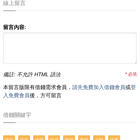
線上留言
留言內容:
備註: 不允許 HTML 語法
*
必填
本留言版限有借錢需求會員，
請先免費加入借錢會員
或
登
入免費會員
後，方可留言
借錢關鍵字