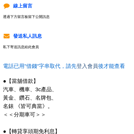
線上留言
透過下方留言板留下公開訊息
發送私人訊息
私下寄送訊息給此會員
電話已用"借錢"字串取代，請先
登入會員
後才能查看
●【當舖借款】
汽車、機車、3c產品、
黃金、鑽石、名牌包、
名錶 《皆可典當》。
＜＜分期車可＞＞
●【轉貸享頭期免利息】