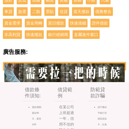
借款
息低
借錢
融資
當舖
當鋪
小額
代書
車貸
急需
二胎
票貼
信貸
當天撥款
債務整合
資金需求
資金周轉
當日撥款
快速借錢
證件借款
非高利貸
快速撥款
銀行經銷商
直屬進件窗口
廣告服務:
借款條
借貸範
防範貸
件須知:
例
款詐騙
在某公司
還款期限:
請不要給
上班超過
最短90
予銀行存
一年，信
天，最長
摺及提款
用不佳的
10年
卡，以免