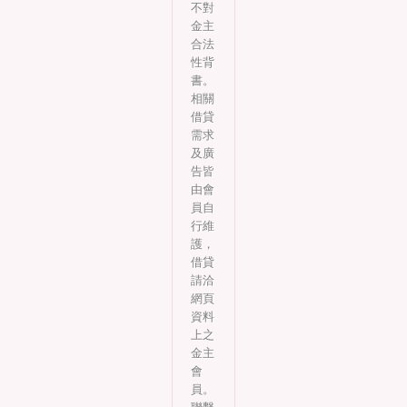
不對
金主
合法
性背
書。
相關
借貸
需求
及廣
告皆
由會
員自
行維
護，
借貸
請洽
網頁
資料
上之
金主
會
員。