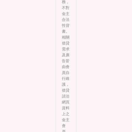
務，
不對
金主
合法
性背
書。
相關
借貸
需求
及廣
告皆
由會
員自
行維
護，
借貸
請洽
網頁
資料
上之
金主
會
員。