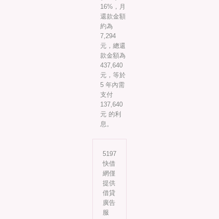
16%，月
還款金額
約為
7,294
元，總還
款金額為
437,640
元，等於
5 年內需
支付
137,640
元 的利
息。
5197
快借
網僅
提供
借貸
廣告
服