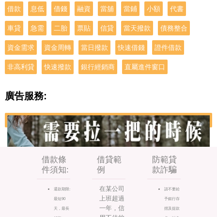
借款
息低
借錢
融資
當舖
當鋪
小額
代書
車貸
急需
二胎
票貼
信貸
當天撥款
債務整合
資金需求
資金周轉
當日撥款
快速借錢
證件借款
非高利貸
快速撥款
銀行經銷商
直屬進件窗口
廣告服務:
借款條
借貸範
防範貸
件須知:
例
款詐騙
在某公司
還款期限:
請不要給
上班超過
最短90
予銀行存
一年，信
天，最長
摺及提款