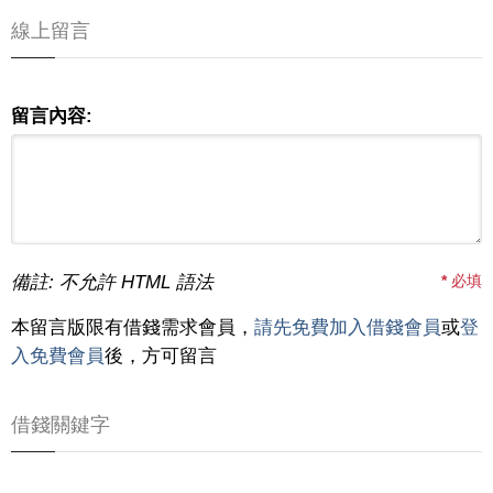
線上留言
留言內容:
備註: 不允許 HTML 語法
*
必填
本留言版限有借錢需求會員，
請先免費加入借錢會員
或
登
入免費會員
後，方可留言
借錢關鍵字