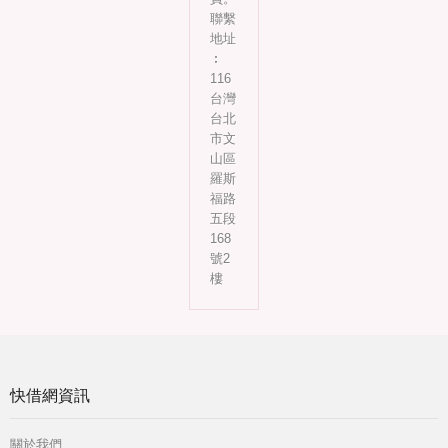
聯繫
地址
︰
116
台灣
台北
市文
山區
羅斯
福路
五段
168
號2
樓
快借網資訊
關於我們