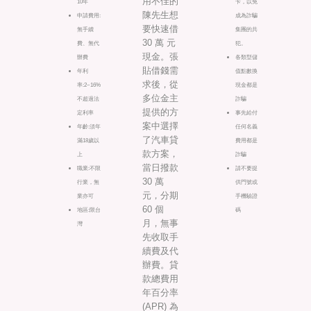
用不佳的
10年
卡，以免
陳先生想
申請費用:
成為詐騙
要快速借
無手續
集團的共
30 萬 元
費、無代
犯。
現金。張
辦費
各類型儲
貼借錢需
年利
值點數換
求後，從
率:2~16%
現金都是
多位金主
不超過法
詐騙
提供的方
定利率
事先給付
案中選擇
年齡:須年
任何名義
了汽車貸
滿18歲以
費用都是
款方案，
上
詐騙
當日撥款
職業:不限
請不要提
30 萬
行業，無
供門號或
元，分期
業亦可
手機驗證
60 個
地區:限台
碼
月，無事
灣
先收取手
續費及代
辦費。貸
款總費用
年百分率
(APR) 為