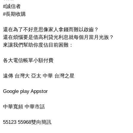
#誠信者
#長期收購
還在為了不好意思像家人拿錢而難以啟齒？
還在煩惱要是借高利貸光利息就每個月當月光族？
來讓我們幫助你度估目前困難：
各大電信帳單小額付費
遠傳 台灣大 亞太 中華 台灣之星
Google play Appstor
中華寬頻 中華市話
55123 55968雙向簡訊