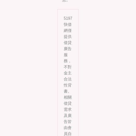
5197
快借
網僅
提供
借貸
廣告
服
務，
不對
金主
合法
性背
書。
相關
借貸
需求
及廣
告皆
由會
員自