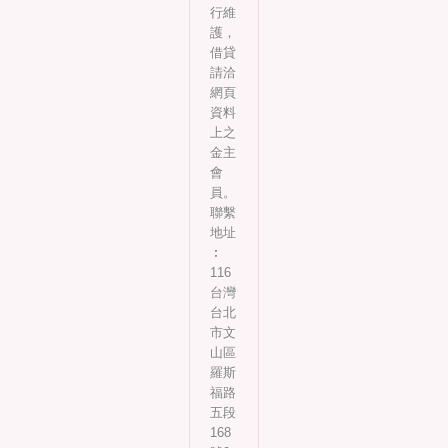
行維
護，
借貸
請洽
網頁
資料
上之
金主
會
員。
聯繫
地址
︰
116
台灣
台北
市文
山區
羅斯
福路
五段
168