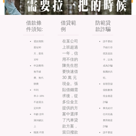
借款條
借貸範
防範貸
件須知:
例
款詐騙
在某公司
還款期限:
請不要給
上班超過
最短90
予銀行存
一年，信
天，最長
摺及提款
用不佳的
10年
卡，以免
陳先生想
申請費用:
成為詐騙
要快速借
無手續
集團的共
30 萬 元
費、無代
犯。
現金。張
辦費
各類型儲
貼借錢需
年利
值點數換
求後，從
率:2~16%
現金都是
多位金主
不超過法
詐騙
提供的方
定利率
事先給付
案中選擇
年齡:須年
任何名義
了汽車貸
滿18歲以
費用都是
款方案，
上
詐騙
當日撥款
職業:不限
請不要提