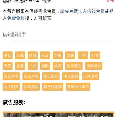
備註: 不允許 HTML 語法
*
必填
本留言版限有借錢需求會員，
請先免費加入借錢會員
或
登
入免費會員
後，方可留言
借錢關鍵字
借款
息低
借錢
融資
當舖
當鋪
小額
代書
車貸
急需
二胎
票貼
信貸
當天撥款
債務整合
資金需求
資金周轉
當日撥款
快速借錢
證件借款
非高利貸
快速撥款
銀行經銷商
直屬進件窗口
廣告服務: