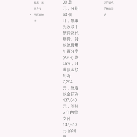
30 萬
行業，無
供門號或
元，分期
業亦可
手機驗證
60 個
地區:限台
碼
月，無事
灣
先收取手
續費及代
辦費。貸
款總費用
年百分率
(APR) 為
16%，月
還款金額
約為
7,294
元，總還
款金額為
437,640
元，等於
5 年內需
支付
137,640
元 的利
息。