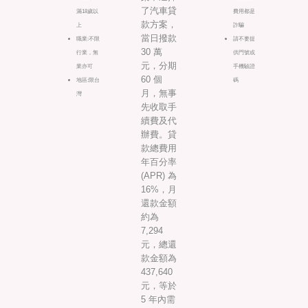
了汽車貸
滿18歲以
費用都是
款方案，
上
詐騙
當日撥款
職業:不限
請不要提
30 萬
行業，無
供門號或
元，分期
業亦可
手機驗證
60 個
地區:限台
碼
月，無事
灣
先收取手
續費及代
辦費。貸
款總費用
年百分率
(APR) 為
16%，月
還款金額
約為
7,294
元，總還
款金額為
437,640
元，等於
5 年內需