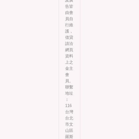
及廣
告皆
由會
員自
行維
護，
借貸
請洽
網頁
資料
上之
金主
會
員。
聯繫
地址
︰
116
台灣
台北
市文
山區
羅斯