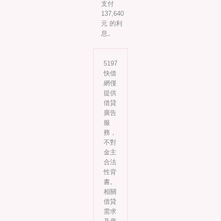
支付
137,640
元 的利
息。
5197
快借
網僅
提供
借貸
廣告
服
務，
不對
金主
合法
性背
書。
相關
借貸
需求