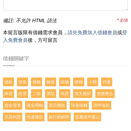
備註: 不允許 HTML 語法
*
必填
本留言版限有借錢需求會員，
請先免費加入借錢會員
或
登
入免費會員
後，方可留言
借錢關鍵字
借款
息低
借錢
融資
當舖
當鋪
小額
代書
車貸
急需
二胎
票貼
信貸
當天撥款
債務整合
資金需求
資金周轉
當日撥款
快速借錢
證件借款
非高利貸
快速撥款
銀行經銷商
直屬進件窗口