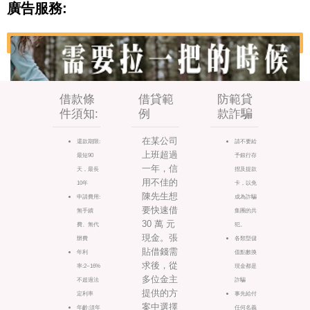
廣告服務:
借款條
借貸範
防範貸
件須知:
例
款詐騙
在某公司
還款期限:
請不要給
上班超過
最短90
予銀行存
一年，信
天，最長
摺及提款
用不佳的
10年
卡，以免
陳先生想
申請費用:
成為詐騙
要快速借
無手續
集團的共
30 萬 元
費、無代
犯。
現金。張
辦費
各類型儲
貼借錢需
年利
值點數換
求後，從
率:2~16%
現金都是
多位金主
不超過法
詐騙
提供的方
定利率
事先給付
案中選擇
年齡:須年
任何名義