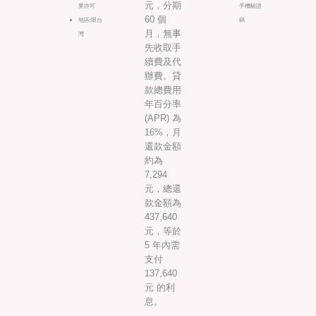
元，分期
業亦可
手機驗證
60 個
地區:限台
碼
月，無事
灣
先收取手
續費及代
辦費。貸
款總費用
年百分率
(APR) 為
16%，月
還款金額
約為
7,294
元，總還
款金額為
437,640
元，等於
5 年內需
支付
137,640
元 的利
息。