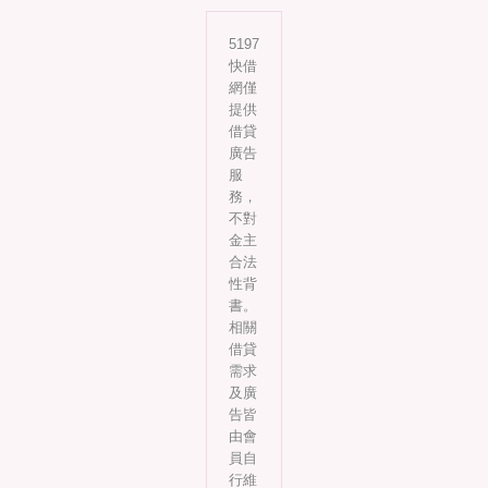
5197
快借
網僅
提供
借貸
廣告
服
務，
不對
金主
合法
性背
書。
相關
借貸
需求
及廣
告皆
由會
員自
行維