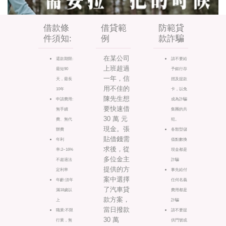
借款條
借貸範
防範貸
件須知:
例
款詐騙
在某公司
還款期限:
請不要給
上班超過
最短90
予銀行存
一年，信
天，最長
摺及提款
用不佳的
10年
卡，以免
陳先生想
申請費用:
成為詐騙
要快速借
無手續
集團的共
30 萬 元
費、無代
犯。
現金。張
辦費
各類型儲
貼借錢需
年利
值點數換
求後，從
率:2~16%
現金都是
多位金主
不超過法
詐騙
提供的方
定利率
事先給付
案中選擇
年齡:須年
任何名義
了汽車貸
滿18歲以
費用都是
款方案，
上
詐騙
當日撥款
職業:不限
請不要提
30 萬
行業，無
供門號或