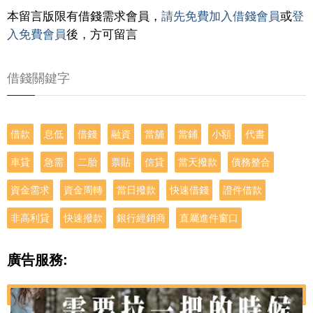
本留言版限有借錢需求會員，
請先免費加入借錢會員
或
登
入免費會員
後，方可留言
借錢關鍵字
借款
息低
借錢
融資
當舖
當鋪
小額
代書
車貸
急需
二胎
票貼
信貸
當天撥款
債務整合
資金需求
資金周轉
當日撥款
快速借錢
證件借款
非高利貸
快速撥款
銀行經銷商
直屬進件窗口
廣告服務: