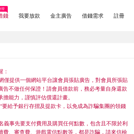
刊登
借錢
我要放款
金主廣告
借錢需求
註冊
醒：
快借網僅提供一個網站平台讓會員張貼廣告，對會員所張貼
廣告不做任何保證！請會員借款前，務必考量自身還款
承擔能力，謹慎評估償還計畫。
請"不"要給予銀行存摺及提款卡，以免成為詐騙集團的領錢
。
任何名義事先要支付費用及購買任何點數，包含且不限於利
續費、審查費、遊戲電信點數等，都是詐騙，請來信檢