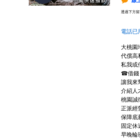
線
透過下方留
電話已
大桃園
代償高
私我或借錢
☎借錢
讓我來
介紹人
桃園誠
正派經
保障底
固定休
早晚輪班制