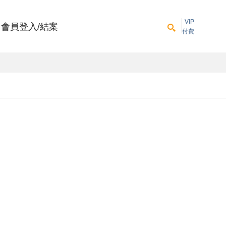
VIP
會員登入/結案
付費