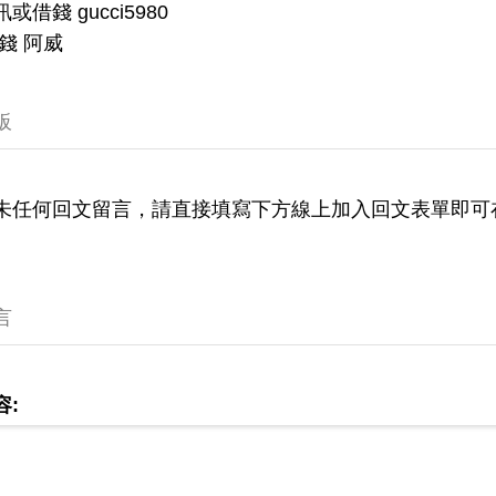
或借錢 gucci5980
錢 阿威
板
未任何回文留言，請直接填寫下方線上加入回文表單即可
言
容: