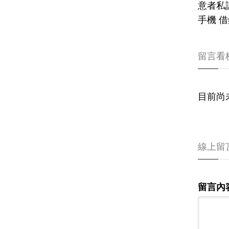
意者私訊
手機 借
留言看
目前尚
線上留
留言內