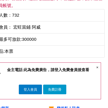
員帳號。
人數：732
會員： 宏旺當鋪 阿威
最多可放款:300000
品:本票
×
金主電話:此為免費廣告，請登入免費會員後查看
登入會員
免費註冊