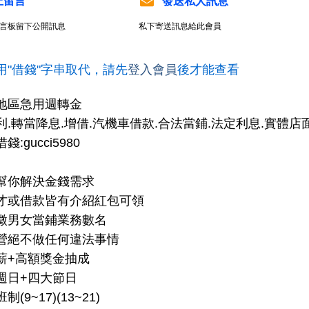
上留言
發送私人訊息
言板留下公開訊息
私下寄送訊息給此會員
用"借錢"字串取代，請先
登入會員
後才能查看
地區急用週轉金
利.轉當降息.增借.汽機車借款.合法當鋪.法定利息.實體店面
:gucci5980
幫你解決金錢需求
才或借款皆有介紹紅包可領
徵男女當鋪業務數名
營絕不做任何違法事情
薪+高額獎金抽成
週日+四大節日
(9~17)(13~21)