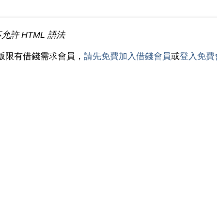
不允許 HTML 語法
版限有借錢需求會員，
請先免費加入借錢會員
或
登入免費