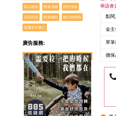
舉該會
當日撥款
快速借錢
證件借款
點閱
非高利貸
快速撥款
銀行經銷商
直屬進件窗口
金主
單筆
廣告服務:
擔保