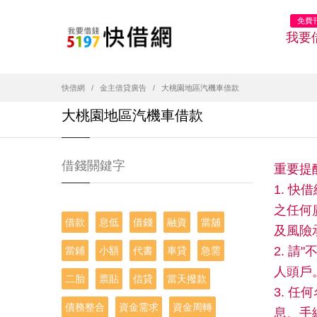
免費
我要
快借網
金主借貸廣告
大桃園地區汽機車借款
大桃園地區汽機車借款
借錢關鍵字
重要提
1. 
之任何
借款
息低
借錢
融資
當舖
及風險
2. 
當鋪
小額
代書
車貸
急需
人頭戶
二胎
票貼
信貸
當天撥款
3. 
債務整合
資金需求
資金周轉
息、手