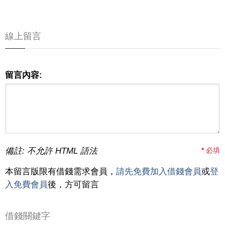
線上留言
留言內容:
備註: 不允許 HTML 語法
*
必填
本留言版限有借錢需求會員，
請先免費加入借錢會員
或
登
入免費會員
後，方可留言
借錢關鍵字