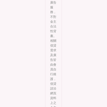
廣告
服
務，
不對
金主
合法
性背
書。
相關
借貸
需求
及廣
告皆
由會
員自
行維
護，
借貸
請洽
網頁
資料
上之