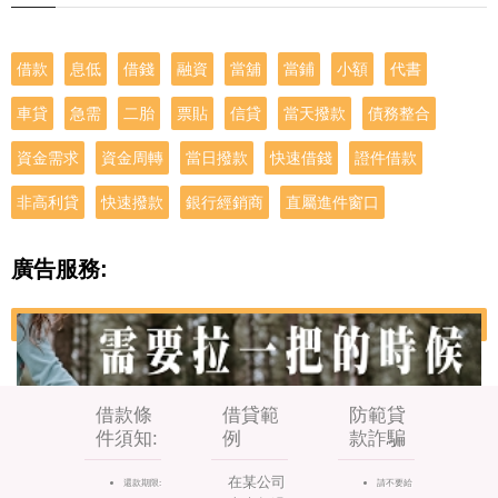
借款
息低
借錢
融資
當舖
當鋪
小額
代書
車貸
急需
二胎
票貼
信貸
當天撥款
債務整合
資金需求
資金周轉
當日撥款
快速借錢
證件借款
非高利貸
快速撥款
銀行經銷商
直屬進件窗口
廣告服務:
借款條
借貸範
防範貸
件須知:
例
款詐騙
在某公司
還款期限:
請不要給