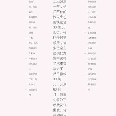
上班超過
最短90
予銀行存
一年，信
天，最長
摺及提款
用不佳的
10年
卡，以免
陳先生想
申請費用:
成為詐騙
要快速借
無手續
集團的共
30 萬 元
費、無代
犯。
現金。張
辦費
各類型儲
貼借錢需
年利
值點數換
求後，從
率:2~16%
現金都是
多位金主
不超過法
詐騙
提供的方
定利率
事先給付
案中選擇
年齡:須年
任何名義
了汽車貸
滿18歲以
費用都是
款方案，
上
詐騙
當日撥款
職業:不限
請不要提
30 萬
行業，無
供門號或
元，分期
業亦可
手機驗證
60 個
地區:限台
碼
月，無事
灣
先收取手
續費及代
辦費。貸
款總費用