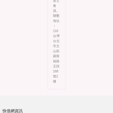
金主
會
員。
聯繫
地址
︰
116
台灣
台北
市文
山區
羅斯
福路
五段
168
號2
樓
快借網資訊