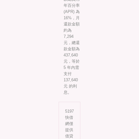
年百分率
(APR) 為
16%，月
還款金額
約為
7,294
元，總還
款金額為
437,640
元，等於
5 年內需
支付
137,640
元 的利
息。
5197
快借
網僅
提供
借貸