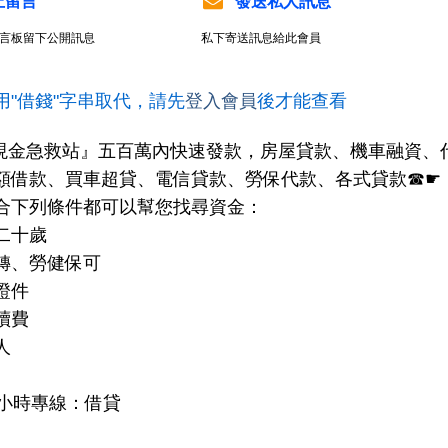
上留言
發送私人訊息
言板留下公開訊息
私下寄送訊息給此會員
用"借錢"字串取代，請先
登入會員
後才能查看
H現金急救站』五百萬內快速發款，房屋貸款、機車融資
額借款、買車超貸、電信貸款、勞保代款、各式貸款☎☛
合下列條件都可以幫您找尋資金：
二十歲
轉、勞健保可
證件
續費
人
4小時專線：借貸