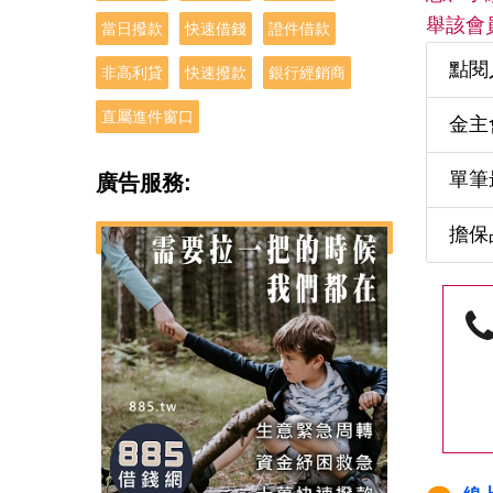
舉該會
當日撥款
快速借錢
證件借款
點閱
非高利貸
快速撥款
銀行經銷商
直屬進件窗口
金主
單筆
廣告服務:
擔保