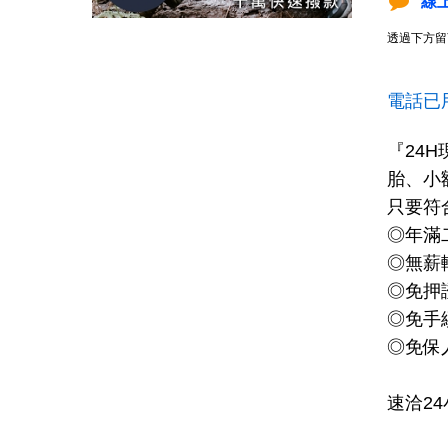
線
透過下方留
電話已
『24
胎、小
只要符
◎年滿
◎無薪
◎免押
◎免手
◎免保
速洽2