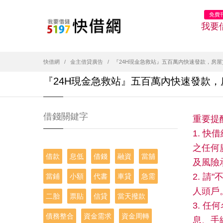
免費
我要
快借網
金主借貸廣告
『24H現金急救站』五百萬內快速發款，房
『24H現金急救站』五百萬內快速發款
借錢關鍵字
重要提
1. 
之任何
借款
息低
借錢
融資
當舖
及風險
2. 
當鋪
小額
代書
車貸
急需
人頭戶
二胎
票貼
信貸
當天撥款
3. 
債務整合
資金需求
資金周轉
息、手