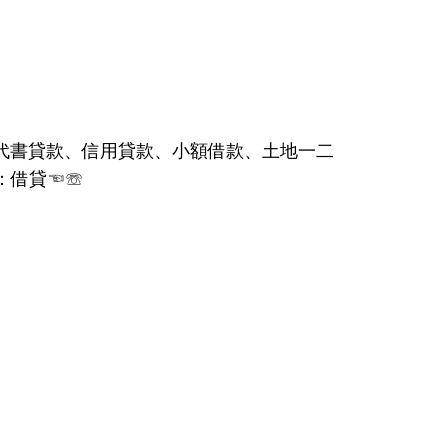
、代書貸款、信用貸款、小額借款、土地一二
：借貸☜☏