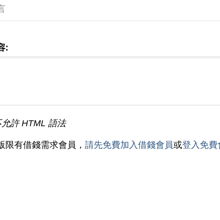
言
容:
不允許 HTML 語法
版限有借錢需求會員，
請先免費加入借錢會員
或
登入免費