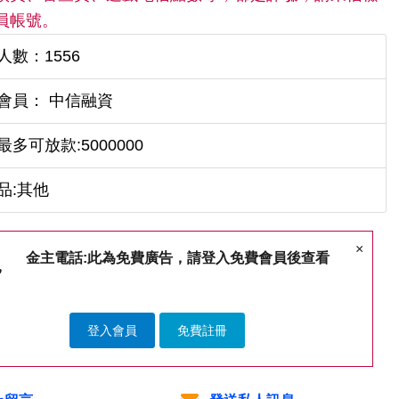
員帳號。
人數：1556
會員： 中信融資
最多可放款:5000000
品:其他
×
金主電話:此為免費廣告，請登入免費會員後查看
登入會員
免費註冊