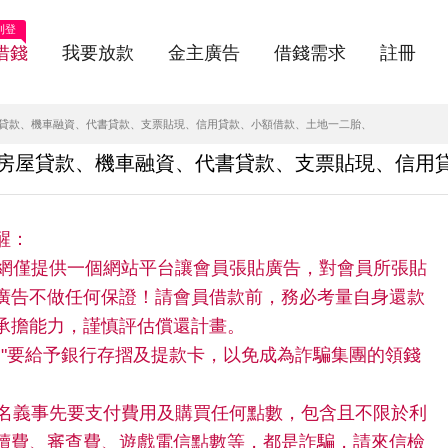
刊登
借錢
我要放款
金主廣告
借錢需求
註冊
屋貸款、機車融資、代書貸款、支票貼現、信用貸款、小額借款、土地一二胎、
，房屋貸款、機車融資、代書貸款、支票貼現、信用
醒：
快借網僅提供一個網站平台讓會員張貼廣告，對會員所張貼
廣告不做任何保證！請會員借款前，務必考量自身還款
承擔能力，謹慎評估償還計畫。
請"不"要給予銀行存摺及提款卡，以免成為詐騙集團的領錢
。
任何名義事先要支付費用及購買任何點數，包含且不限於利
續費、審查費、遊戲電信點數等，都是詐騙，請來信檢