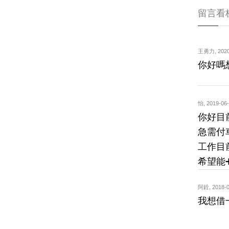
留言看
王勇力
,
2020
你好嗎想
怡
,
2019-06-
你好目前
急需付
工作目
希望能➕個
阿銓
,
2018-0
我想借