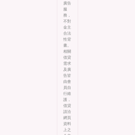
廣告
服
務，
不對
金主
合法
性背
書。
相關
借貸
需求
及廣
告皆
由會
員自
行維
護，
借貸
請洽
網頁
資料
上之