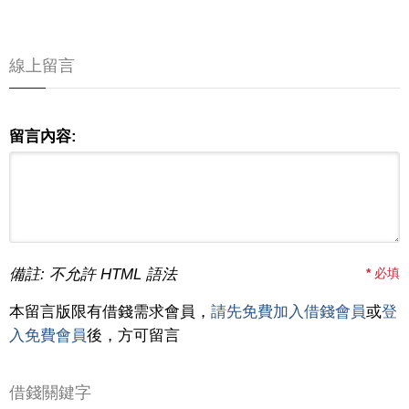
線上留言
留言內容:
備註: 不允許 HTML 語法
*
必填
本留言版限有借錢需求會員，
請先免費加入借錢會員
或
登
入免費會員
後，方可留言
借錢關鍵字