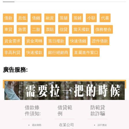
借款
息低
借錢
融資
當舖
當鋪
小額
代書
車貸
急需
二胎
票貼
信貸
當天撥款
債務整合
資金需求
資金周轉
當日撥款
快速借錢
證件借款
非高利貸
快速撥款
銀行經銷商
直屬進件窗口
廣告服務:
借款條
借貸範
防範貸
件須知:
例
款詐騙
在某公司
還款期限:
請不要給