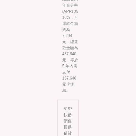
年百分率
(APR) 為
16%，月
還款金額
約為
7,294
元，總還
款金額為
437,640
元，等於
5 年內需
支付
137,640
元 的利
息。
5197
快借
網僅
提供
借貸