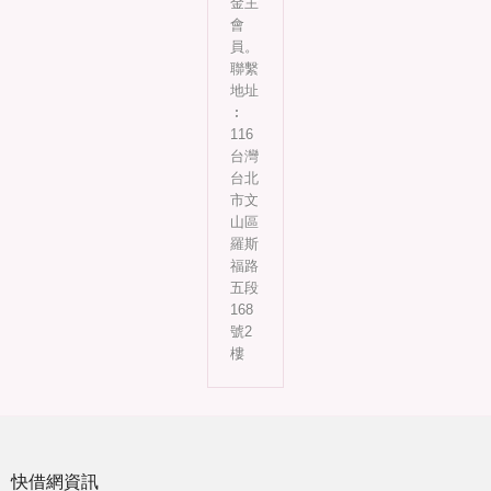
金主
會
員。
聯繫
地址
︰
116
台灣
台北
市文
山區
羅斯
福路
五段
168
號2
樓
快借網資訊