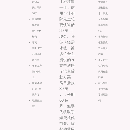
上班超過
最短90
予銀行存
一年，信
天，最長
摺及提款
用不佳的
10年
卡，以免
陳先生想
申請費用:
成為詐騙
要快速借
無手續
集團的共
30 萬 元
費、無代
犯。
現金。張
辦費
各類型儲
貼借錢需
年利
值點數換
求後，從
率:2~16%
現金都是
多位金主
不超過法
詐騙
提供的方
定利率
事先給付
案中選擇
年齡:須年
任何名義
了汽車貸
滿18歲以
費用都是
款方案，
上
詐騙
當日撥款
職業:不限
請不要提
30 萬
行業，無
供門號或
元，分期
業亦可
手機驗證
60 個
地區:限台
碼
月，無事
灣
先收取手
續費及代
辦費。貸
款總費用