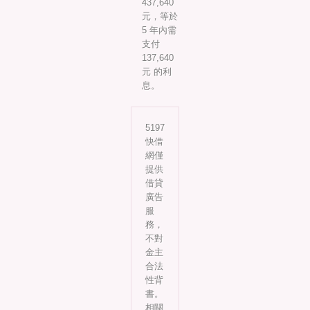
437,640
元，等於
5 年內需
支付
137,640
元 的利
息。
5197
快借
網僅
提供
借貸
廣告
服
務，
不對
金主
合法
性背
書。
相關