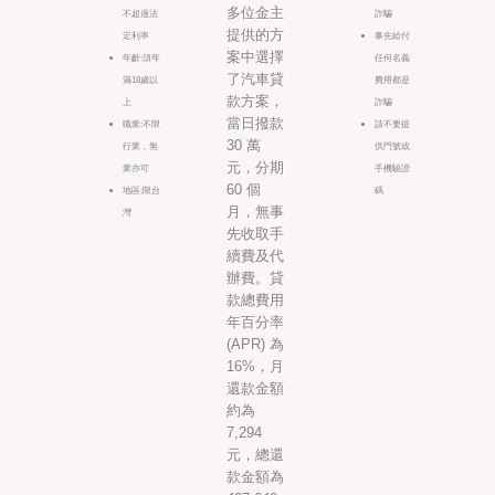
多位金主
不超過法
詐騙
提供的方
定利率
事先給付
案中選擇
年齡:須年
任何名義
了汽車貸
滿18歲以
費用都是
款方案，
上
詐騙
當日撥款
職業:不限
請不要提
30 萬
行業，無
供門號或
元，分期
業亦可
手機驗證
60 個
地區:限台
碼
月，無事
灣
先收取手
續費及代
辦費。貸
款總費用
年百分率
(APR) 為
16%，月
還款金額
約為
7,294
元，總還
款金額為