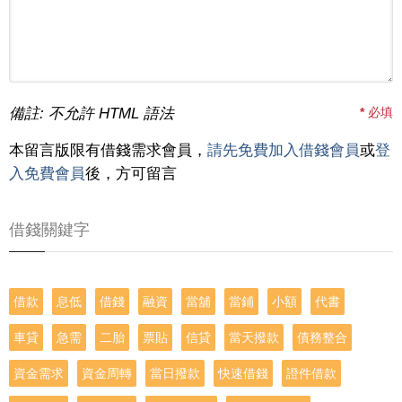
備註: 不允許 HTML 語法
*
必填
本留言版限有借錢需求會員，
請先免費加入借錢會員
或
登
入免費會員
後，方可留言
借錢關鍵字
借款
息低
借錢
融資
當舖
當鋪
小額
代書
車貸
急需
二胎
票貼
信貸
當天撥款
債務整合
資金需求
資金周轉
當日撥款
快速借錢
證件借款