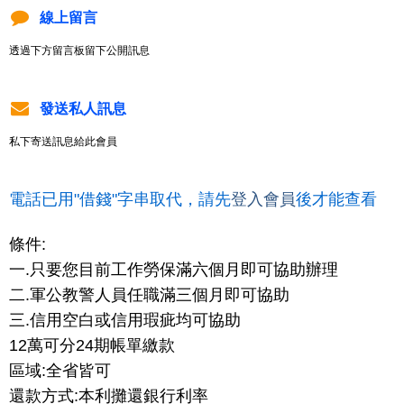
線上留言
透過下方留言板留下公開訊息
發送私人訊息
私下寄送訊息給此會員
電話已用"借錢"字串取代，請先
登入會員
後才能查看
條件:
一.只要您目前工作勞保滿六個月即可協助辦理
二.軍公教警人員任職滿三個月即可協助
三.信用空白或信用瑕疵均可協助
12萬可分24期帳單繳款
區域:全省皆可
還款方式:本利攤還銀行利率