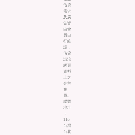
借貸
需求
及廣
告皆
由會
員自
行維
護，
借貸
請洽
網頁
資料
上之
金主
會
員。
聯繫
地址
︰
116
台灣
台北