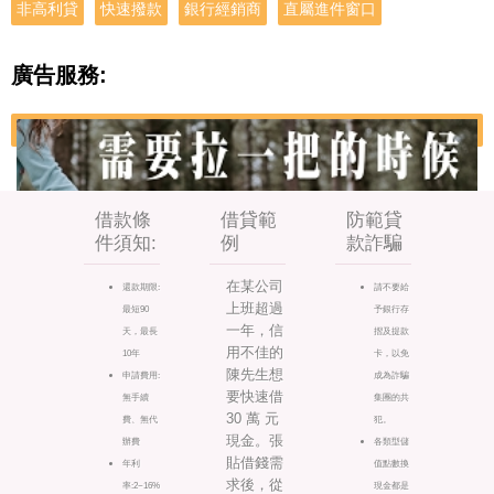
非高利貸
快速撥款
銀行經銷商
直屬進件窗口
廣告服務:
借款條
借貸範
防範貸
件須知:
例
款詐騙
在某公司
還款期限:
請不要給
上班超過
最短90
予銀行存
一年，信
天，最長
摺及提款
用不佳的
10年
卡，以免
陳先生想
申請費用:
成為詐騙
要快速借
無手續
集團的共
30 萬 元
費、無代
犯。
現金。張
辦費
各類型儲
貼借錢需
年利
值點數換
求後，從
率:2~16%
現金都是