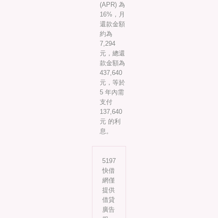
(APR) 為
16%，月
還款金額
約為
7,294
元，總還
款金額為
437,640
元，等於
5 年內需
支付
137,640
元 的利
息。
5197
快借
網僅
提供
借貸
廣告