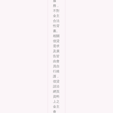
服
務，
不對
金主
合法
性背
書。
相關
借貸
需求
及廣
告皆
由會
員自
行維
護，
借貸
請洽
網頁
資料
上之
金主
會