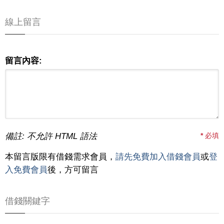
線上留言
留言內容:
備註: 不允許 HTML 語法
*
必填
本留言版限有借錢需求會員，
請先免費加入借錢會員
或
登
入免費會員
後，方可留言
借錢關鍵字