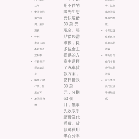
用不佳的
10年
卡，以免
陳先生想
申請費用:
成為詐騙
要快速借
無手續
集團的共
30 萬 元
費、無代
犯。
現金。張
辦費
各類型儲
貼借錢需
年利
值點數換
求後，從
率:2~16%
現金都是
多位金主
不超過法
詐騙
提供的方
定利率
事先給付
案中選擇
年齡:須年
任何名義
了汽車貸
滿18歲以
費用都是
款方案，
上
詐騙
當日撥款
職業:不限
請不要提
30 萬
行業，無
供門號或
元，分期
業亦可
手機驗證
60 個
地區:限台
碼
月，無事
灣
先收取手
續費及代
辦費。貸
款總費用
年百分率