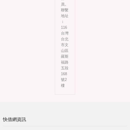
員。
聯繫
地址
︰
116
台灣
台北
市文
山區
羅斯
福路
五段
168
號2
樓
快借網資訊