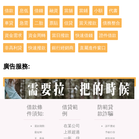
借款
息低
借錢
融資
當舖
當鋪
小額
代書
車貸
急需
二胎
票貼
信貸
當天撥款
債務整合
資金需求
資金周轉
當日撥款
快速借錢
證件借款
非高利貸
快速撥款
銀行經銷商
直屬進件窗口
廣告服務:
借款條
借貸範
防範貸
件須知:
例
款詐騙
在某公司
還款期限:
請不要給
上班超過
最短90
予銀行存
一年，信
天，最長
摺及提款