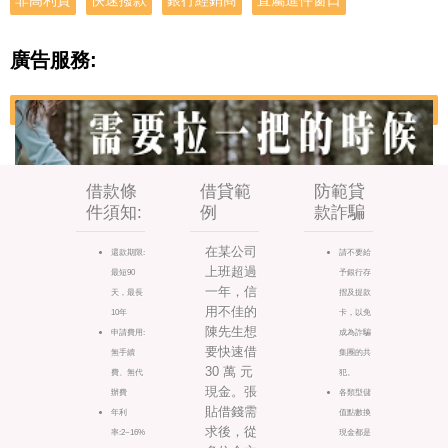
非高利貸
快速撥款
銀行經銷商
直屬進件窗口
廣告服務:
借款條
借貸範
防範貸
件須知:
例
款詐騙
在某公司
還款期限:
請不要給
上班超過
最短90
予銀行存
一年，信
天，最長
摺及提款
用不佳的
10年
卡，以免
陳先生想
申請費用:
成為詐騙
要快速借
無手續
集團的共
30 萬 元
費、無代
犯。
現金。張
辦費
各類型儲
貼借錢需
年利
值點數換
求後，從
率:2~16%
現金都是