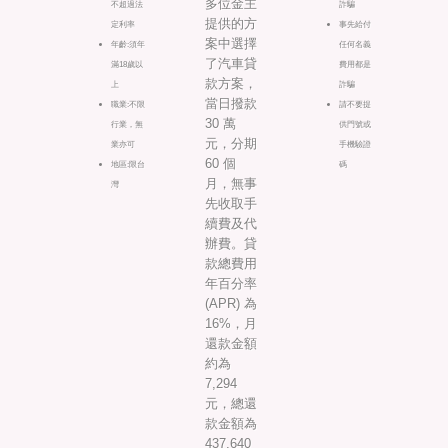
多位金主
不超過法
詐騙
提供的方
定利率
事先給付
案中選擇
年齡:須年
任何名義
了汽車貸
滿18歲以
費用都是
款方案，
上
詐騙
當日撥款
職業:不限
請不要提
30 萬
行業，無
供門號或
元，分期
業亦可
手機驗證
60 個
地區:限台
碼
月，無事
灣
先收取手
續費及代
辦費。貸
款總費用
年百分率
(APR) 為
16%，月
還款金額
約為
7,294
元，總還
款金額為
437,640