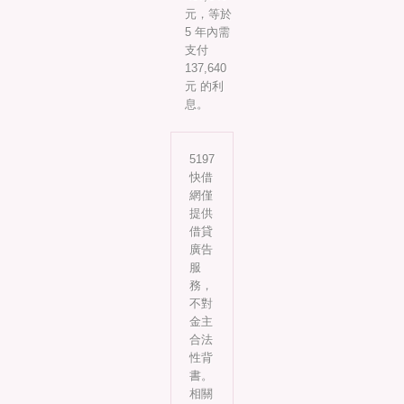
元，等於
5 年內需
支付
137,640
元 的利
息。
5197
快借
網僅
提供
借貸
廣告
服
務，
不對
金主
合法
性背
書。
相關