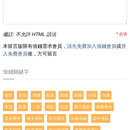
備註: 不允許 HTML 語法
*
必填
本留言版限有借錢需求會員，
請先免費加入借錢會員
或
登
入免費會員
後，方可留言
借錢關鍵字
借款
息低
借錢
融資
當舖
當鋪
小額
代書
車貸
急需
二胎
票貼
信貸
當天撥款
債務整合
資金需求
資金周轉
當日撥款
快速借錢
證件借款