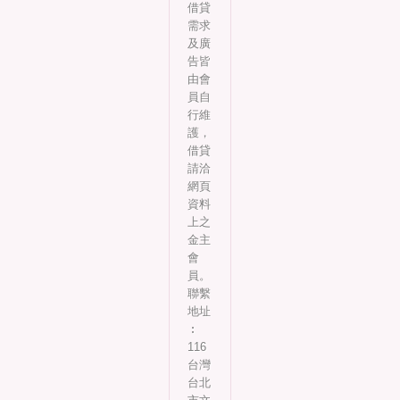
借貸
需求
及廣
告皆
由會
員自
行維
護，
借貸
請洽
網頁
資料
上之
金主
會
員。
聯繫
地址
︰
116
台灣
台北