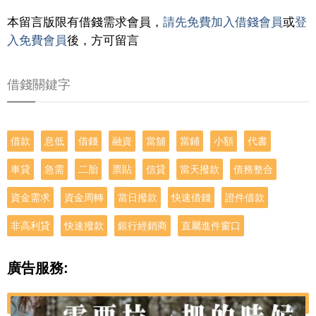
本留言版限有借錢需求會員，
請先免費加入借錢會員
或
登
入免費會員
後，方可留言
借錢關鍵字
借款
息低
借錢
融資
當舖
當鋪
小額
代書
車貸
急需
二胎
票貼
信貸
當天撥款
債務整合
資金需求
資金周轉
當日撥款
快速借錢
證件借款
非高利貸
快速撥款
銀行經銷商
直屬進件窗口
廣告服務: