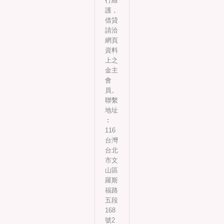
行維
護，
借貸
請洽
網頁
資料
上之
金主
會
員。
聯繫
地址
︰
116
台灣
台北
市文
山區
羅斯
福路
五段
168
號2