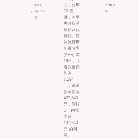
元，分期
業亦可
手機驗證
60 個
地區:限台
碼
月，無事
灣
先收取手
續費及代
辦費。貸
款總費用
年百分率
(APR) 為
16%，月
還款金額
約為
7,294
元，總還
款金額為
437,640
元，等於
5 年內需
支付
137,640
元 的利
息。