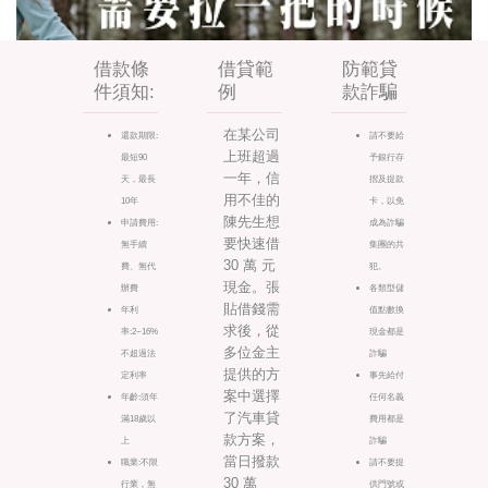
借款條
借貸範
防範貸
件須知:
例
款詐騙
在某公司
還款期限:
請不要給
上班超過
最短90
予銀行存
一年，信
天，最長
摺及提款
用不佳的
10年
卡，以免
陳先生想
申請費用:
成為詐騙
要快速借
無手續
集團的共
30 萬 元
費、無代
犯。
現金。張
辦費
各類型儲
貼借錢需
年利
值點數換
求後，從
率:2~16%
現金都是
多位金主
不超過法
詐騙
提供的方
定利率
事先給付
案中選擇
年齡:須年
任何名義
了汽車貸
滿18歲以
費用都是
款方案，
上
詐騙
當日撥款
職業:不限
請不要提
30 萬
行業，無
供門號或