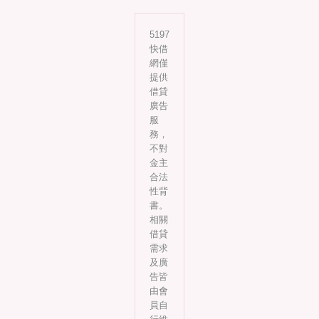
5197
快借
網僅
提供
借貸
廣告
服
務，
不對
金主
合法
性背
書。
相關
借貸
需求
及廣
告皆
由會
員自