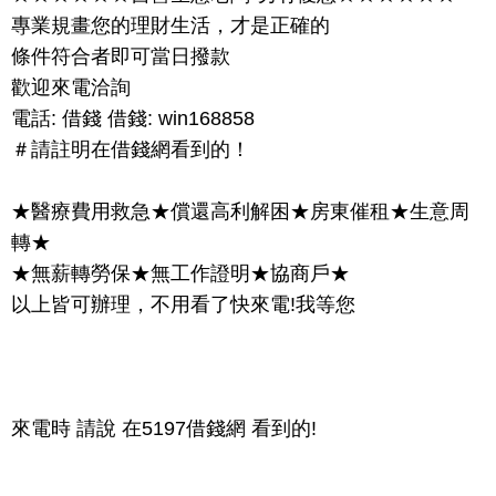
專業規畫您的理財生活，才是正確的
條件符合者即可當日撥款
歡迎來電洽詢
電話: 借錢 借錢: win168858
＃請註明在借錢網看到的！
★醫療費用救急★償還高利解困★房東催租★生意周
轉★
★無薪轉勞保★無工作證明★協商戶★
以上皆可辦理，不用看了快來電!我等您
來電時 請說 在5197借錢網 看到的!