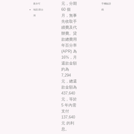
元，分期
業亦可
手機驗證
60 個
地區:限台
碼
月，無事
灣
先收取手
續費及代
辦費。貸
款總費用
年百分率
(APR) 為
16%，月
還款金額
約為
7,294
元，總還
款金額為
437,640
元，等於
5 年內需
支付
137,640
元 的利
息。