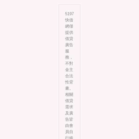
5197
快借
網僅
提供
借貸
廣告
服
務，
不對
金主
合法
性背
書。
相關
借貸
需求
及廣
告皆
由會
員自
行維