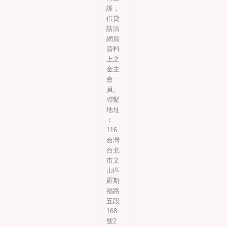
護，
借貸
請洽
網頁
資料
上之
金主
會
員。
聯繫
地址
︰
116
台灣
台北
市文
山區
羅斯
福路
五段
168
號2