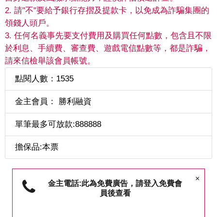
2. 請"不"要給予銀行存摺及提款卡，以免成為詐騙集團的
領錢人頭戶。
3. 任何名義事先要支付費用及購買任何點數，包含且不限
於利息、手續費、審查費、遊戲電信點數等，都是詐騙，
請來信檢舉該會員帳號。
點閱人數：1535
金主會員： 勝利融資
單筆最多可放款:888888
擔保品:本票
×
金主電話:此為免費廣告，請登入免費會
員後查看