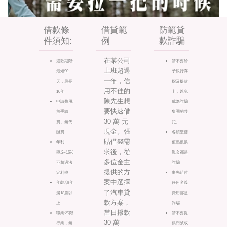
借款條
借貸範
防範貸
件須知:
例
款詐騙
在某公司
還款期限:
請不要給
上班超過
最短90
予銀行存
一年，信
天，最長
摺及提款
用不佳的
10年
卡，以免
陳先生想
申請費用:
成為詐騙
要快速借
無手續
集團的共
30 萬 元
費、無代
犯。
現金。張
辦費
各類型儲
貼借錢需
年利
值點數換
求後，從
率:2~16%
現金都是
多位金主
不超過法
詐騙
提供的方
定利率
事先給付
案中選擇
年齡:須年
任何名義
了汽車貸
滿18歲以
費用都是
款方案，
上
詐騙
當日撥款
職業:不限
請不要提
30 萬
行業，無
供門號或