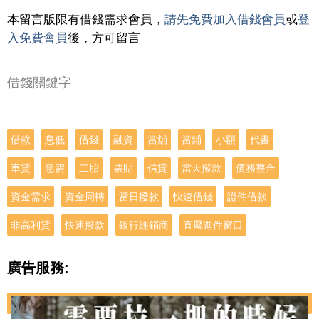
本留言版限有借錢需求會員，
請先免費加入借錢會員
或
登
入免費會員
後，方可留言
借錢關鍵字
借款
息低
借錢
融資
當舖
當鋪
小額
代書
車貸
急需
二胎
票貼
信貸
當天撥款
債務整合
資金需求
資金周轉
當日撥款
快速借錢
證件借款
非高利貸
快速撥款
銀行經銷商
直屬進件窗口
廣告服務: