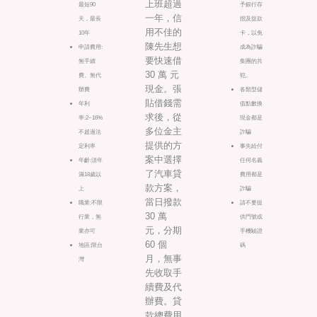
上班超過
最短90
予銀行存
一年，信
天，最長
摺及提款
用不佳的
10年
卡，以免
陳先生想
申請費用:
成為詐騙
要快速借
無手續
集團的共
30 萬 元
費、無代
犯。
現金。張
辦費
各類型儲
貼借錢需
年利
值點數換
求後，從
率:2~16%
現金都是
多位金主
不超過法
詐騙
提供的方
定利率
事先給付
案中選擇
年齡:須年
任何名義
了汽車貸
滿18歲以
費用都是
款方案，
上
詐騙
當日撥款
職業:不限
請不要提
30 萬
行業，無
供門號或
元，分期
業亦可
手機驗證
60 個
地區:限台
碼
月，無事
灣
先收取手
續費及代
辦費。貸
款總費用