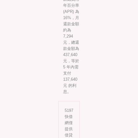
年百分率
(APR) 為
16%，月
還款金額
約為
7,294
元，總還
款金額為
437,640
元，等於
5 年內需
支付
137,640
元 的利
息。
5197
快借
網僅
提供
借貸