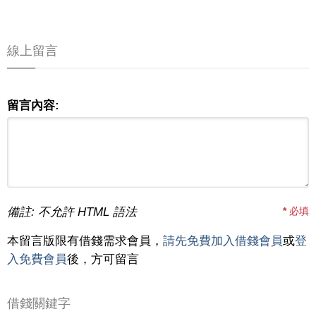
線上留言
留言內容:
備註: 不允許 HTML 語法
*
必填
本留言版限有借錢需求會員，
請先免費加入借錢會員
或
登
入免費會員
後，方可留言
借錢關鍵字