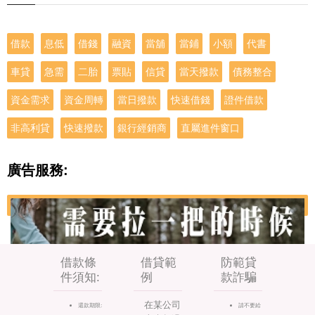
借款
息低
借錢
融資
當舖
當鋪
小額
代書
車貸
急需
二胎
票貼
信貸
當天撥款
債務整合
資金需求
資金周轉
當日撥款
快速借錢
證件借款
非高利貸
快速撥款
銀行經銷商
直屬進件窗口
廣告服務:
借款條
借貸範
防範貸
件須知:
例
款詐騙
在某公司
還款期限:
請不要給