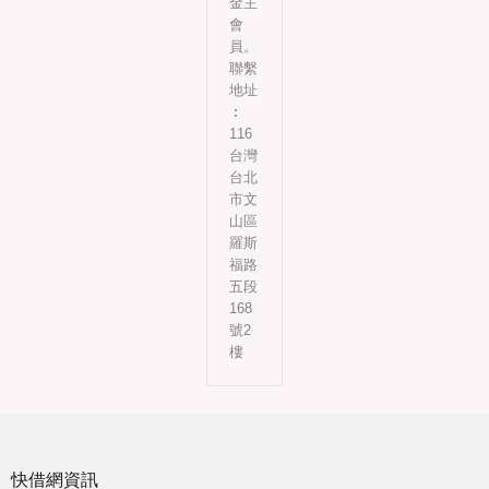
金主
會
員。
聯繫
地址
︰
116
台灣
台北
市文
山區
羅斯
福路
五段
168
號2
樓
快借網資訊