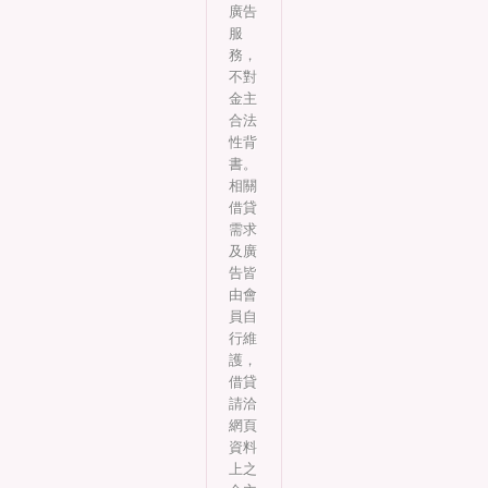
廣告
服
務，
不對
金主
合法
性背
書。
相關
借貸
需求
及廣
告皆
由會
員自
行維
護，
借貸
請洽
網頁
資料
上之