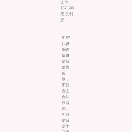
支付
137,640
元 的利
息。
5197
快借
網僅
提供
借貸
廣告
服
務，
不對
金主
合法
性背
書。
相關
借貸
需求