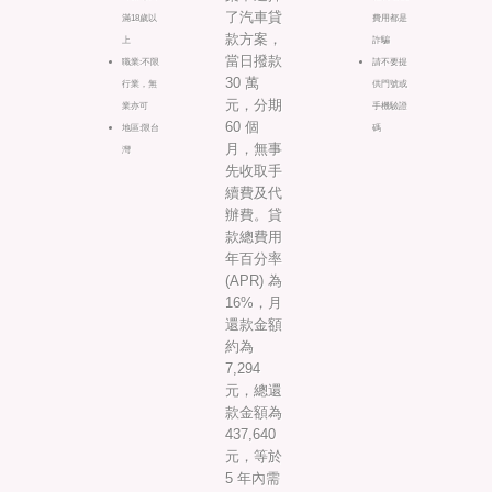
了汽車貸
滿18歲以
費用都是
款方案，
上
詐騙
當日撥款
職業:不限
請不要提
30 萬
行業，無
供門號或
元，分期
業亦可
手機驗證
60 個
地區:限台
碼
月，無事
灣
先收取手
續費及代
辦費。貸
款總費用
年百分率
(APR) 為
16%，月
還款金額
約為
7,294
元，總還
款金額為
437,640
元，等於
5 年內需