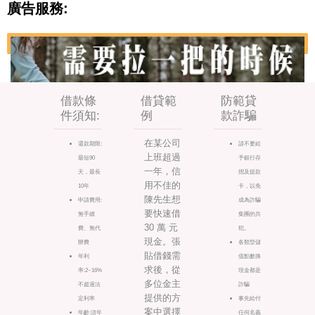
廣告服務:
借款條
借貸範
防範貸
件須知:
例
款詐騙
在某公司
還款期限:
請不要給
上班超過
最短90
予銀行存
一年，信
天，最長
摺及提款
用不佳的
10年
卡，以免
陳先生想
申請費用:
成為詐騙
要快速借
無手續
集團的共
30 萬 元
費、無代
犯。
現金。張
辦費
各類型儲
貼借錢需
年利
值點數換
求後，從
率:2~16%
現金都是
多位金主
不超過法
詐騙
提供的方
定利率
事先給付
案中選擇
年齡:須年
任何名義