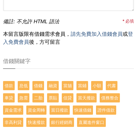
備註: 不允許 HTML 語法
*
必填
本留言版限有借錢需求會員，
請先免費加入借錢會員
或
登
入免費會員
後，方可留言
借錢關鍵字
借款
息低
借錢
融資
當舖
當鋪
小額
代書
車貸
急需
二胎
票貼
信貸
當天撥款
債務整合
資金需求
資金周轉
當日撥款
快速借錢
證件借款
非高利貸
快速撥款
銀行經銷商
直屬進件窗口