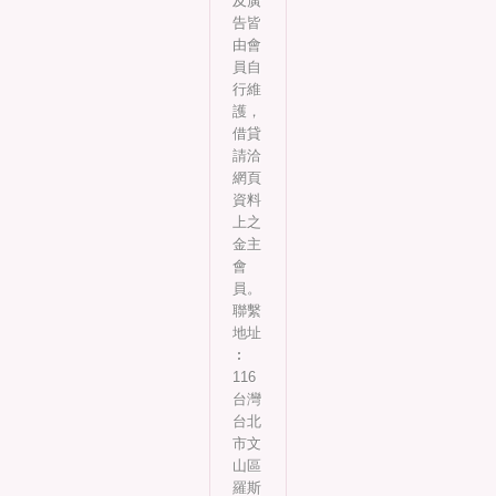
及廣
告皆
由會
員自
行維
護，
借貸
請洽
網頁
資料
上之
金主
會
員。
聯繫
地址
︰
116
台灣
台北
市文
山區
羅斯