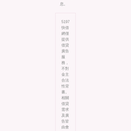
息。
5197
快借
網僅
提供
借貸
廣告
服
務，
不對
金主
合法
性背
書。
相關
借貸
需求
及廣
告皆
由會