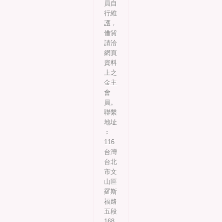
員自
行維
護，
借貸
請洽
網頁
資料
上之
金主
會
員。
聯繫
地址
︰
116
台灣
台北
市文
山區
羅斯
福路
五段
168