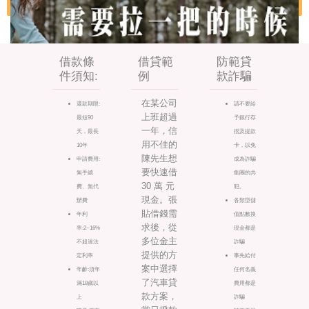
借款條
借貸範
防範貸
件須知:
例
款詐騙
在某公司
還款期限:
請不要給
上班超過
最短90
予銀行存
一年，信
天，最長
摺及提款
用不佳的
10年
卡，以免
陳先生想
申請費用:
成為詐騙
要快速借
無手續
集團的共
30 萬 元
費、無代
犯。
現金。張
辦費
各類型儲
貼借錢需
年利
值點數換
求後，從
率:2~16%
現金都是
多位金主
不超過法
詐騙
提供的方
定利率
事先給付
案中選擇
年齡:須年
任何名義
了汽車貸
滿18歲以
費用都是
款方案，
上
詐騙