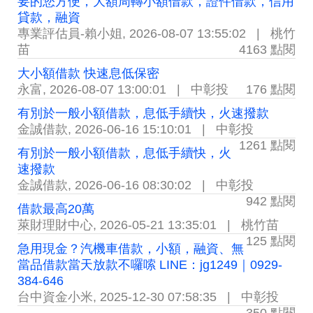
要的您方便，大額周轉小額借款，證件借款，信用
貸款，融資
專業評估員-賴小姐
,
2026-08-07 13:55:02
|
桃竹
苗
4163 點閱
大小額借款 快速息低保密
永富
,
2026-08-07 13:00:01
|
中彰投
176 點閱
有別於一般小額借款，息低手續快，火速撥款
金誠借款
,
2026-06-16 15:10:01
|
中彰投
1261 點閱
有別於一般小額借款，息低手續快，火
速撥款
金誠借款
,
2026-06-16 08:30:02
|
中彰投
942 點閱
借款最高20萬
萊財理財中心
,
2026-05-21 13:35:01
|
桃竹苗
125 點閱
急用現金？汽機車借款，小額，融資、無
當品借款當天放款不囉嗦 LINE：jg1249｜0929-
384-646
台中資金小米
,
2025-12-30 07:58:35
|
中彰投