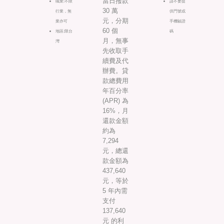
當日撥款
職業:不限
請不要提
30 萬
行業，無
供門號或
元，分期
業亦可
手機驗證
60 個
地區:限台
碼
月，無事
灣
先收取手
續費及代
辦費。貸
款總費用
年百分率
(APR) 為
16%，月
還款金額
約為
7,294
元，總還
款金額為
437,640
元，等於
5 年內需
支付
137,640
元 的利