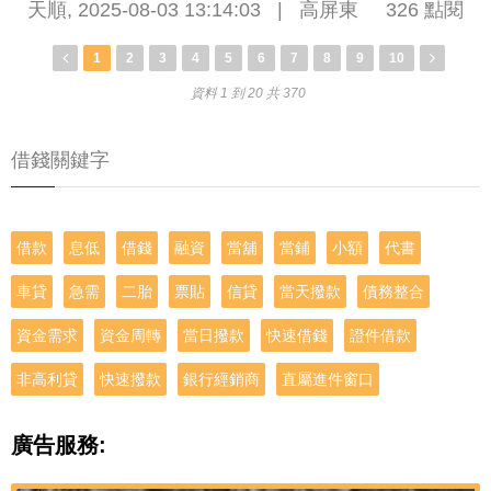
天順
,
2025-08-03 13:14:03
|
高屏東
326 點閱
1
2
3
4
5
6
7
8
9
10
資料 1 到 20 共 370
借錢關鍵字
借款
息低
借錢
融資
當舖
當鋪
小額
代書
車貸
急需
二胎
票貼
信貸
當天撥款
債務整合
資金需求
資金周轉
當日撥款
快速借錢
證件借款
非高利貸
快速撥款
銀行經銷商
直屬進件窗口
廣告服務: