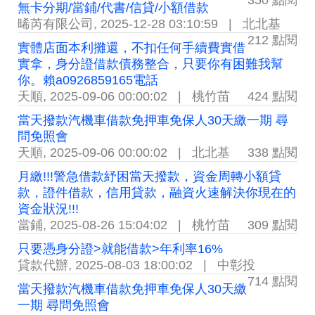
350 點閱
無卡分期/當鋪/代書/信貸/小額借款
晞芮有限公司
,
2025-12-28 03:10:59
|
北北基
212 點閱
實體店面本利攤還，不扣任何手續費實借
實拿，身分證借款債務整合，只要你有困難我幫
你。賴a0926859165電話
天順
,
2025-09-06 00:00:02
|
桃竹苗
424 點閱
當天撥款汽機車借款免押車免保人30天繳一期 尋
問免照會
天順
,
2025-09-06 00:00:02
|
北北基
338 點閱
月繳!!!警急借款紓困當天撥款，資金周轉小額貸
款，證件借款，信用貸款，融資火速解決你現在的
資金狀況!!!
當鋪
,
2025-08-26 15:04:02
|
桃竹苗
309 點閱
只要憑身分證>就能借款>年利率16%
貸款代辦
,
2025-08-03 18:00:02
|
中彰投
714 點閱
當天撥款汽機車借款免押車免保人30天繳
一期 尋問免照會