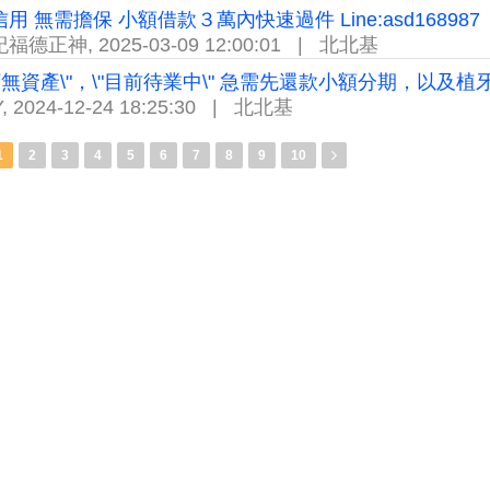
用 無需擔保 小額借款３萬內快速過件 Line:asd168987
紀福德正神
,
2025-03-09 12:00:01
|
北北基
名下無資產\"，\"目前待業中\" 急需先還款小額分期，以
Y
,
2024-12-24 18:25:30
|
北北基
1
2
3
4
5
6
7
8
9
10