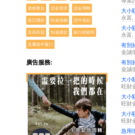
專業
債務整合
資金需求
資金周轉
大小
永富
,
當日撥款
快速借錢
證件借款
大小
非高利貸
快速撥款
銀行經銷商
永富
,
直屬進件窗口
有別
金誠
廣告服務:
有別
金誠
大小
旺財
大小
旺財
大小
旺財
急用現