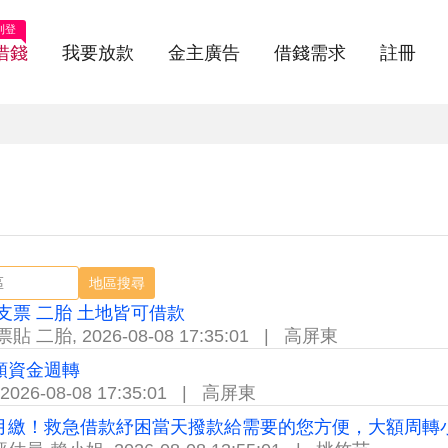
刊登
借錢
我要放款
金主廣告
借錢需求
註冊
地區搜尋
 支票 二胎 土地皆可借款
票貼 二胎
,
2026-08-08 17:35:01
|
高屏東
額資金週轉
2026-08-08 17:35:01
|
高屏東
月繳！救急借款紓困當天撥款給需要的您方便，大額周轉