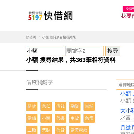
免費
我要
快借網
小額 借貸廣告搜尋結果
小額 搜尋結果，共363筆相符資料
借錢關鍵字
小額
小額 
借款
息低
借錢
融資
當舖
大小
永富
,
當鋪
小額
代書
車貸
急需
月繳
二胎
票貼
信貸
當天撥款