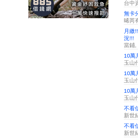
台中
無卡分
晞芮
月繳
況!!!
當鋪
,
10萬
玉山
10萬
玉山
10萬
玉山
不看信
新世
不看信
新世