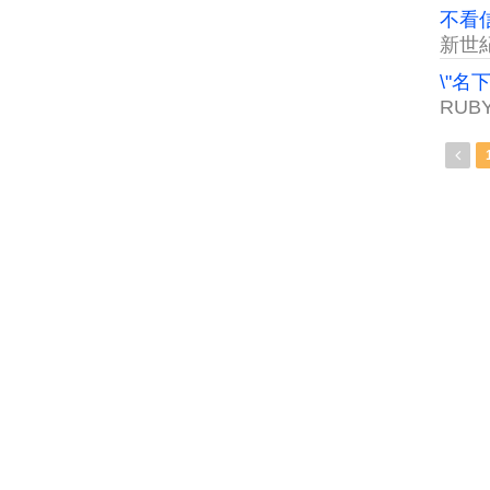
不看信
新世
\"
RUB