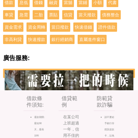
借款
息低
借錢
融資
當舖
當鋪
小額
代書
車貸
急需
二胎
票貼
信貸
當天撥款
債務整合
資金需求
資金周轉
當日撥款
快速借錢
證件借款
非高利貸
快速撥款
銀行經銷商
直屬進件窗口
廣告服務:
借款條
借貸範
防範貸
件須知:
例
款詐騙
在某公司
還款期限:
請不要給
上班超過
最短90
予銀行存
一年，信
天，最長
摺及提款
用不佳的
10年
卡，以免