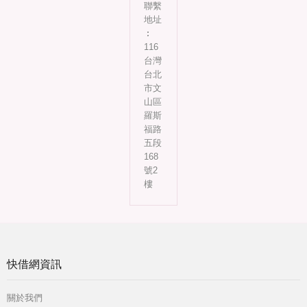
聯繫
地址
︰
116
台灣
台北
市文
山區
羅斯
福路
五段
168
號2
樓
快借網資訊
關於我們