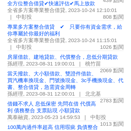
439 點閱
全方位整合借貸✔快速評估✔馬上放款
全省多方案專業整合借貸
,
2023-10-24 12:10:01
|
中彰投
808 點閱
專業多方案整合借貸 ✔ 只要你有資金需求，給
你專屬於你最好的福利
全省多方案專業整合借貸
,
2023-10-24 11:15:01
|
中彰投
1026 點閱
房屋借款、建地貸款、代償整合，息低分期貸款
孫經理
,
2023-08-31 19:00:01
|
桃竹苗
2069 點閱
當天撥款、大小額借款、雙證件借款、
買汽機車換現金、門號換現金、3c手機換現金、代
書、整合借貸，急需資金周轉
孫經理
,
2023-08-31 12:00:01
|
北北基
2783 點閱
借錢不求人 息低保密 先問在借 代償高
利 債務整合 支票貼現 小額貸款
萬泰融資
,
2023-05-23 14:59:53
|
中彰投
1013 點閱
100萬內過件率超高 信用瑕疵 負債整合