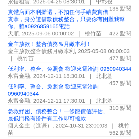
永信租賃
,
2026-04-25 08:30:01
|
中彰投
136 點閱
實體店面本利攤還，不扣任何手續費實借
實拿，身分證借款債務整合，只要你有困難我幫
你。賴a0926859165電話
天順
,
2025-09-06 00:00:02
|
桃竹苗
422 點閱
金主放款！整合債務％月繳本利！
金主放款整合債務月繳本利
,
2025-05-08 00:00:03
|
桃竹苗
477 點閱
低利率、整合、免照會 歡迎來電洽詢 0960940344
永富金融
,
2024-12-11 18:30:01
|
北北基
457 點閱
低利率、整合、免照會 歡迎來電洽詢
0960940344
永富金融
,
2024-12-11 17:30:01
|
北北基
310 點閱
急救紓困、債務整合！一條龍債信評估、
最低門檻有證件有工作即可撥款
個人金主（進谦）
,
2024-10-31 23:00:03
|
桃竹
苗
562 點閱