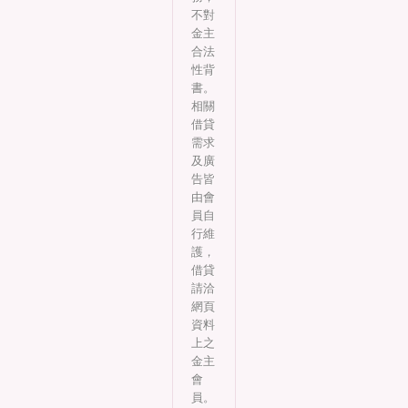
不對
金主
合法
性背
書。
相關
借貸
需求
及廣
告皆
由會
員自
行維
護，
借貸
請洽
網頁
資料
上之
金主
會
員。