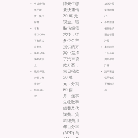
陳先生想
申請費用:
成為詐騙
要快速借
無手續
集團的共
30 萬 元
費、無代
犯。
現金。張
辦費
各類型儲
貼借錢需
年利
值點數換
求後，從
率:2~16%
現金都是
多位金主
不超過法
詐騙
提供的方
定利率
事先給付
案中選擇
年齡:須年
任何名義
了汽車貸
滿18歲以
費用都是
款方案，
上
詐騙
當日撥款
職業:不限
請不要提
30 萬
行業，無
供門號或
元，分期
業亦可
手機驗證
60 個
地區:限台
碼
月，無事
灣
先收取手
續費及代
辦費。貸
款總費用
年百分率
(APR) 為