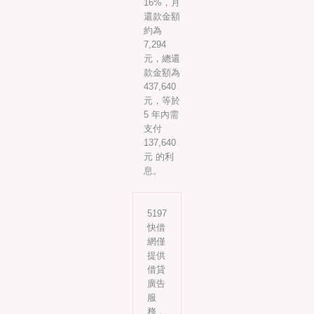
16%，月
還款金額
約為
7,294
元，總還
款金額為
437,640
元，等於
5 年內需
支付
137,640
元 的利
息。
5197
快借
網僅
提供
借貸
廣告
服
務，