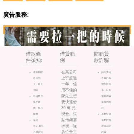
廣告服務:
借款條
借貸範
防範貸
件須知:
例
款詐騙
在某公司
還款期限:
請不要給
上班超過
最短90
予銀行存
一年，信
天，最長
摺及提款
用不佳的
10年
卡，以免
陳先生想
申請費用:
成為詐騙
要快速借
無手續
集團的共
30 萬 元
費、無代
犯。
現金。張
辦費
各類型儲
貼借錢需
年利
值點數換
求後，從
率:2~16%
現金都是
多位金主
不超過法
詐騙