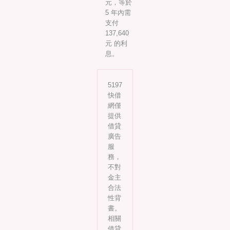
元，等於
5 年內需
支付
137,640
元 的利
息。
5197
快借
網僅
提供
借貸
廣告
服
務，
不對
金主
合法
性背
書。
相關
借貸