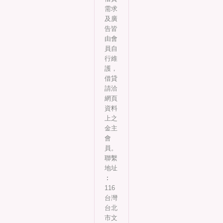
需求
及廣
告皆
由會
員自
行維
護，
借貸
請洽
網頁
資料
上之
金主
會
員。
聯繫
地址
︰
116
台灣
台北
市文