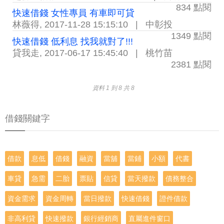
834 點閱
快速借錢 女性專員 有車即可貸
林薇得
,
2017-11-28 15:15:10
|
中彰投
1349 點閱
快速借錢 低利息 找我就對了!!!
貸我走
,
2017-06-17 15:45:40
|
桃竹苗
2381 點閱
資料 1 到 8 共 8
借錢關鍵字
借款
息低
借錢
融資
當舖
當鋪
小額
代書
車貸
急需
二胎
票貼
信貸
當天撥款
債務整合
資金需求
資金周轉
當日撥款
快速借錢
證件借款
非高利貸
快速撥款
銀行經銷商
直屬進件窗口