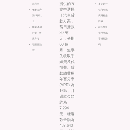
提供的方
定利率
事先給付
案中選擇
年齡:須年
任何名義
了汽車貸
滿18歲以
費用都是
款方案，
上
詐騙
當日撥款
職業:不限
請不要提
30 萬
行業，無
供門號或
元，分期
業亦可
手機驗證
60 個
地區:限台
碼
月，無事
灣
先收取手
續費及代
辦費。貸
款總費用
年百分率
(APR) 為
16%，月
還款金額
約為
7,294
元，總還
款金額為
437,640