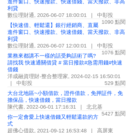
進件窗口、快速撥款、快速借錢、當天撥款、非高
利貸
數位理財通
,
2026-06-07 18:00:01
|
中彰投
1090 點閱
【快速借、輕鬆還】銀行經銷商、直屬
進件窗口、快速撥款、快速借錢、當天撥款、非高
利貸
數位理財通
,
2026-06-07 12:00:01
|
中彰投
1076 點閱
業務來都講不一樣的話受夠話術了嗎?
請找我 快速通關借貸 # 當日撥款#急需用錢#快速
借錢
洋成融資理財-整合整理家
,
2024-02-15 16:50:01
|
中彰投
529 點閱
大台北地區~小額借款，證件借款，免押証件，免
擔保品，快速借錢，當日撥款
陳代書
,
2022-06-01 17:16:31
|
北北基
5427 點閱
你一定會愛上快速借錢又輕鬆還款的方
式
超佛心借款
,
2021-09-12 16:53:48
|
高屏東