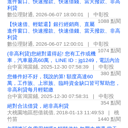
進件窗口、快速撥款、快速借錢、當天撥款、非高
利貸
數位理財通
,
2026-06-07 18:00:01
|
中彰投
1088 點閱
【快速借、輕鬆還】銀行經銷商、直屬
進件窗口、快速撥款、快速借錢、當天撥款、非高
利貸
數位理財通
,
2026-06-07 12:00:01
|
中彰投
1074 點閱
(非高利貸)您絕對還得起! 您有工作或機
車，汽車最高60萬， LINE ID：jg1249，電話內洽
台中富鴻當鋪
,
2025-12-30 07:58:39
|
中彰投
380 點閱
您條件好不好，我說的算! 額度高達60
萬，工作族、上班族、臨時資金缺口皆可幫助您，
非高利貸每月輕鬆繳
台中富鴻當鋪
,
2025-12-30 07:58:31
|
中彰投
354 點閱
絕對合法借貸，絕非高利貸
大桃園地區想借就借
,
2018-01-13 11:49:53
|
桃
竹苗
1440 點閱