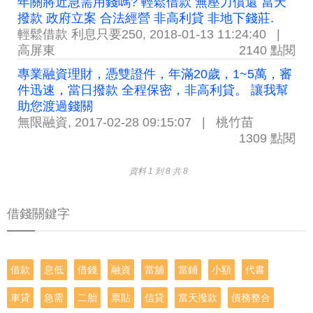
年關將近急需用錢嗎? 輕鬆借款 無壓力償還 當天
撥款 政府立案 合法經營 非高利貸 非地下錢莊.
輕鬆借款 利息只要250
,
2018-01-13 11:24:40
|
高屏東
2140 點閱
專業融資理財，憑雙證件，年滿20歲，1~5萬，審
件迅速，當日撥款 全程保密，非高利貸。 讓我幫
助您渡過錢關
無限融資
,
2017-02-28 09:15:07
|
桃竹苗
1309 點閱
資料 1 到 8 共 8
借錢關鍵字
借款
息低
借錢
融資
當舖
當鋪
小額
代書
車貸
急需
二胎
票貼
信貸
當天撥款
債務整合