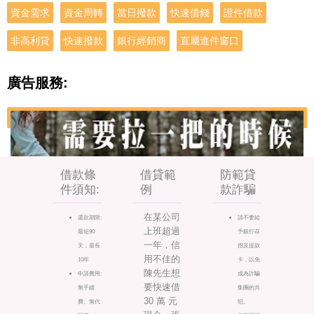
資金需求
資金周轉
當日撥款
快速借錢
證件借款
非高利貸
快速撥款
銀行經銷商
直屬進件窗口
廣告服務:
借款條
借貸範
防範貸
件須知:
例
款詐騙
在某公司
還款期限:
請不要給
上班超過
最短90
予銀行存
一年，信
天，最長
摺及提款
用不佳的
10年
卡，以免
陳先生想
申請費用:
成為詐騙
要快速借
無手續
集團的共
30 萬 元
費、無代
犯。