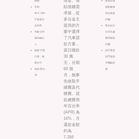
現金。張
辦費
各類型儲
貼借錢需
年利
值點數換
求後，從
率:2~16%
現金都是
多位金主
不超過法
詐騙
提供的方
定利率
事先給付
案中選擇
年齡:須年
任何名義
了汽車貸
滿18歲以
費用都是
款方案，
上
詐騙
當日撥款
職業:不限
請不要提
30 萬
行業，無
供門號或
元，分期
業亦可
手機驗證
60 個
地區:限台
碼
月，無事
灣
先收取手
續費及代
辦費。貸
款總費用
年百分率
(APR) 為
16%，月
還款金額
約為
7,294