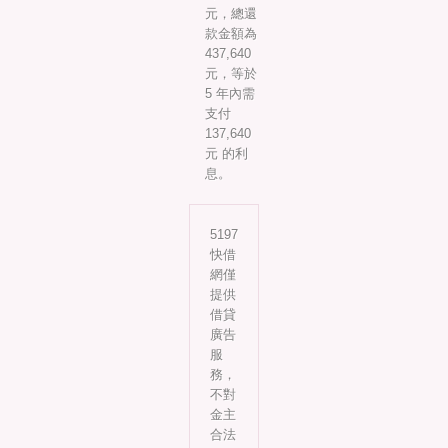
元，總還
款金額為
437,640
元，等於
5 年內需
支付
137,640
元 的利
息。
5197
快借
網僅
提供
借貸
廣告
服
務，
不對
金主
合法