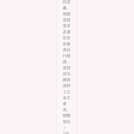
性背
書。
相關
借貸
需求
及廣
告皆
由會
員自
行維
護，
借貸
請洽
網頁
資料
上之
金主
會
員。
聯繫
地址
︰
116