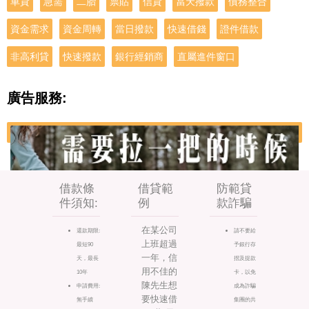
車貸
急需
二胎
票貼
信貸
當天撥款
債務整合
資金需求
資金周轉
當日撥款
快速借錢
證件借款
非高利貸
快速撥款
銀行經銷商
直屬進件窗口
廣告服務:
借款條
借貸範
防範貸
件須知:
例
款詐騙
在某公司
還款期限:
請不要給
上班超過
最短90
予銀行存
一年，信
天，最長
摺及提款
用不佳的
10年
卡，以免
陳先生想
申請費用:
成為詐騙
要快速借
無手續
集團的共