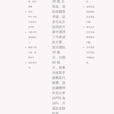
30 萬 元
費、無代
犯。
現金。張
辦費
各類型儲
貼借錢需
年利
值點數換
求後，從
率:2~16%
現金都是
多位金主
不超過法
詐騙
提供的方
定利率
事先給付
案中選擇
年齡:須年
任何名義
了汽車貸
滿18歲以
費用都是
款方案，
上
詐騙
當日撥款
職業:不限
請不要提
30 萬
行業，無
供門號或
元，分期
業亦可
手機驗證
60 個
地區:限台
碼
月，無事
灣
先收取手
續費及代
辦費。貸
款總費用
年百分率
(APR) 為
16%，月
還款金額
約為