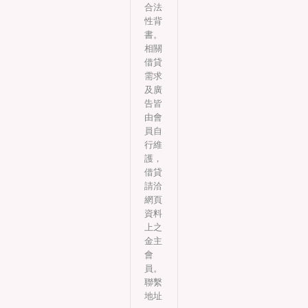
合法
性背
書。
相關
借貸
需求
及廣
告皆
由會
員自
行維
護，
借貸
請洽
網頁
資料
上之
金主
會
員。
聯繫
地址