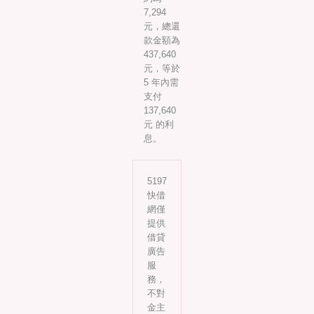
7,294
元，總還
款金額為
437,640
元，等於
5 年內需
支付
137,640
元 的利
息。
5197
快借
網僅
提供
借貸
廣告
服
務，
不對
金主