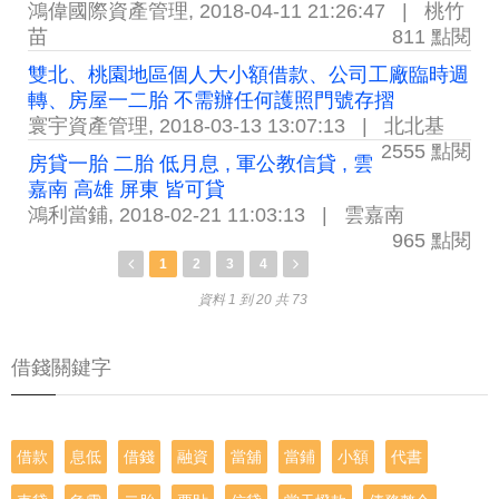
鴻偉國際資產管理
,
2018-04-11 21:26:47
|
桃竹
苗
811 點閱
雙北、桃園地區個人大小額借款、公司工廠臨時週
轉、房屋一二胎 不需辦任何護照門號存摺
寰宇資產管理
,
2018-03-13 13:07:13
|
北北基
2555 點閱
房貸一胎 二胎 低月息 , 軍公教信貸 , 雲
嘉南 高雄 屏東 皆可貸
鴻利當鋪
,
2018-02-21 11:03:13
|
雲嘉南
965 點閱
1
2
3
4
資料 1 到 20 共 73
借錢關鍵字
借款
息低
借錢
融資
當舖
當鋪
小額
代書