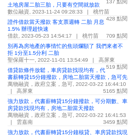
137 點閱
土地房屋二胎三胎，只要有空間就放款
數位融資
,
2023-11-24 09:28:33
|
桃竹苗
428 點閱
證件借款當天撥款 客支票週轉 二胎 月息
1.5% 辦理超快速
借款
,
2023-05-23 14:54:17
|
桃竹苗
709 點閱
別再為房地產的事情忙的焦頭爛額了 我們來者不
拒 1分至1.5分利 二胎
聖保羅十一
,
2022-11-01 13:54:49
|
高屏東
519 點閱
借貸款條件放鬆，車房貸款找現均有，代
書薪轉貸15分鐘撥款，房地二胎當天撥款，急可先
萬物融資，政府立案，急可
,
2022-03-22 16:44:10
|
高屏東
5165 點閱
強力放款，代書薪轉貸15分鐘撥款，可分期數、車
房貸款找現均有，房地二胎當天撥款
萬物融資，政府立案，急可
,
2022-03-22 16:41:53
|
雲嘉南
3459 點閱
強力放款，代書薪轉貸15分鐘核貸、車房貸款找現