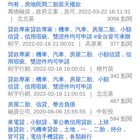
均有，房地民間二胎當天撥款
萬物融資，政府立案，急可
,
2022-03-22 16:11:31
|
北北基
3056 點閱
貸款專家貸款專家：機車、汽車、房屋二胎、小額
信貸，信用瑕疵、雙證件均可申請 #全台皆可承辦
桓宇
,
2022-02-16 21:00:01
|
高屏東
377 點閱
貸款專家：機車、汽車、房屋二胎、小額信貸，信
用瑕疵、雙證件均可申請
桓宇行銷
,
2022-02-16 16:00:01
|
桃竹苗
342 點閱
貸款專家：機車、汽車、房屋二胎、小額
信貸，信用瑕疵、雙證件均可申請
桓宇行銷
,
2022-02-16 11:00:01
|
北北基
467 點閱
房屋二胎、信貸、整合負債
融資公司
,
2020-06-06 15:55:55
|
中彰投
594 點閱
來電貸，小額貸，軍公教信用貸款，上班
族貸款，汽機車貸款，土地，一 ，二胎，持分，
皆可貸，電信手機貸款，各類銀行