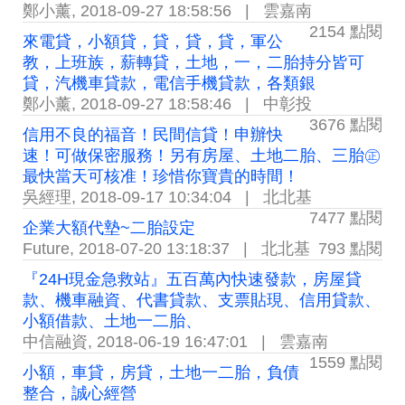
鄭小薰
,
2018-09-27 18:58:56
|
雲嘉南
2154 點閱
來電貸，小額貸，貸，貸，貸，軍公
教，上班族，薪轉貸，土地，一，二胎持分皆可
貸，汽機車貸款，電信手機貸款，各類銀
鄭小薰
,
2018-09-27 18:58:46
|
中彰投
3676 點閱
信用不良的福音！民間信貸！申辦快
速！可做保密服務！另有房屋、土地二胎、三胎㊣
最快當天可核准！珍惜你寶貴的時間！
吳經理
,
2018-09-17 10:34:04
|
北北基
7477 點閱
企業大額代墊~二胎設定
Future
,
2018-07-20 13:18:37
|
北北基
793 點閱
『24H現金急救站』五百萬內快速發款，房屋貸
款、機車融資、代書貸款、支票貼現、信用貸款、
小額借款、土地一二胎、
中信融資
,
2018-06-19 16:47:01
|
雲嘉南
1559 點閱
小額，車貸，房貸，土地一二胎，負債
整合，誠心經營