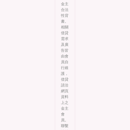
金主
合法
性背
書。
相關
借貸
需求
及廣
告皆
由會
員自
行維
護，
借貸
請洽
網頁
資料
上之
金主
會
員。
聯繫