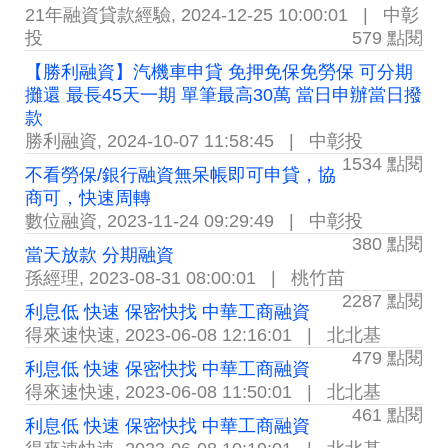
21年融資貸款經驗
,
2024-12-25 10:00:01
|
中彰
投
579 點閱
【勝利融資】汽機車申貸 免押免保免勞保 可分期
攤還 最長45天一期 單筆最高30萬 當日申辦當日撥
款
勝利融資
,
2024-10-07 11:58:45
|
中彰投
1534 點閱
不看勞保/銀行融資無呆帳即可申貸，協
商可，快速周轉
數位融資
,
2023-11-24 09:29:49
|
中彰投
380 點閱
當天放款 分期融資
孫經理
,
2023-08-31 08:00:01
|
桃竹苗
2287 點閱
利息低 快速 保密快找 中華工商融資
得來速快速
,
2023-06-08 12:16:01
|
北北基
479 點閱
利息低 快速 保密快找 中華工商融資
得來速快速
,
2023-06-08 11:50:01
|
北北基
461 點閱
利息低 快速 保密快找 中華工商融資