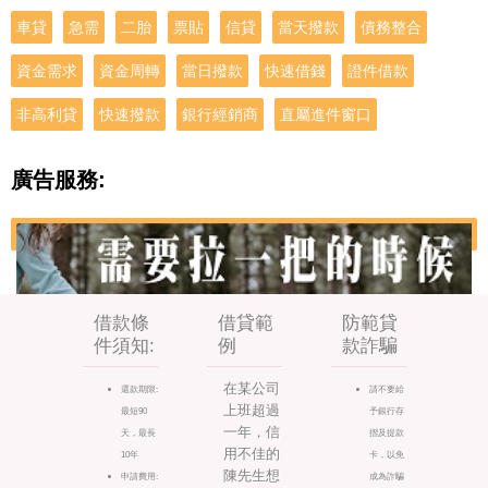
車貸
急需
二胎
票貼
信貸
當天撥款
債務整合
資金需求
資金周轉
當日撥款
快速借錢
證件借款
非高利貸
快速撥款
銀行經銷商
直屬進件窗口
廣告服務:
借款條
借貸範
防範貸
件須知:
例
款詐騙
在某公司
還款期限:
請不要給
上班超過
最短90
予銀行存
一年，信
天，最長
摺及提款
用不佳的
10年
卡，以免
陳先生想
申請費用:
成為詐騙