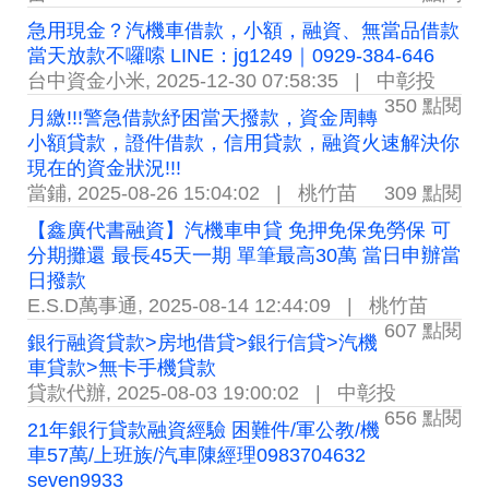
急用現金？汽機車借款，小額，融資、無當品借款
當天放款不囉嗦 LINE：jg1249｜0929-384-646
台中資金小米
,
2025-12-30 07:58:35
|
中彰投
350 點閱
月繳!!!警急借款紓困當天撥款，資金周轉
小額貸款，證件借款，信用貸款，融資火速解決你
現在的資金狀況!!!
當鋪
,
2025-08-26 15:04:02
|
桃竹苗
309 點閱
【鑫廣代書融資】汽機車申貸 免押免保免勞保 可
分期攤還 最長45天一期 單筆最高30萬 當日申辦當
日撥款
E.S.D萬事通
,
2025-08-14 12:44:09
|
桃竹苗
607 點閱
銀行融資貸款>房地借貸>銀行信貸>汽機
車貸款>無卡手機貸款
貸款代辦
,
2025-08-03 19:00:02
|
中彰投
656 點閱
21年銀行貸款融資經驗 困難件/軍公教/機
車57萬/上班族/汽車陳經理0983704632
seven9933