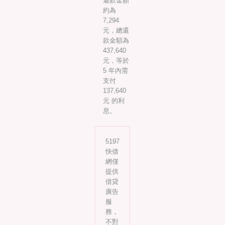
還款金額
約為
7,294
元，總還
款金額為
437,640
元，等於
5 年內需
支付
137,640
元 的利
息。
5197
快借
網僅
提供
借貸
廣告
服
務，
不對