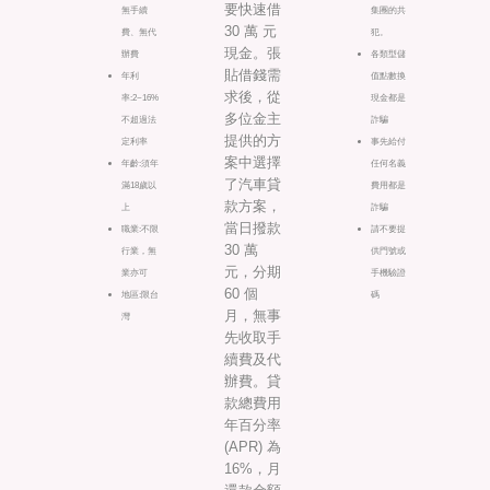
要快速借
無手續
集團的共
30 萬 元
費、無代
犯。
現金。張
辦費
各類型儲
貼借錢需
年利
值點數換
求後，從
率:2~16%
現金都是
多位金主
不超過法
詐騙
提供的方
定利率
事先給付
案中選擇
年齡:須年
任何名義
了汽車貸
滿18歲以
費用都是
款方案，
上
詐騙
當日撥款
職業:不限
請不要提
30 萬
行業，無
供門號或
元，分期
業亦可
手機驗證
60 個
地區:限台
碼
月，無事
灣
先收取手
續費及代
辦費。貸
款總費用
年百分率
(APR) 為
16%，月