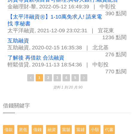
金融理財-黎
,
2022-05-12 16:49:39
|
中彰投
390 點閱
【太平洋融資㊮】1-10萬免求人! 請來電
找 李秘書
太平洋融資
,
2021-12-09 23:02:31
|
宜花東
1236 點閱
互助融資
互助融資
,
2020-02-15 16:35:38
|
北北基
276 點閱
了解後 再借款 合法融資
輕鬆借貸
,
2019-11-13 18:54:36
|
中彰投
770 點閱
1
2
3
4
5
資料 1 到 20 共 90
借錢關鍵字
借款
息低
借錢
融資
當舖
當鋪
小額
代書