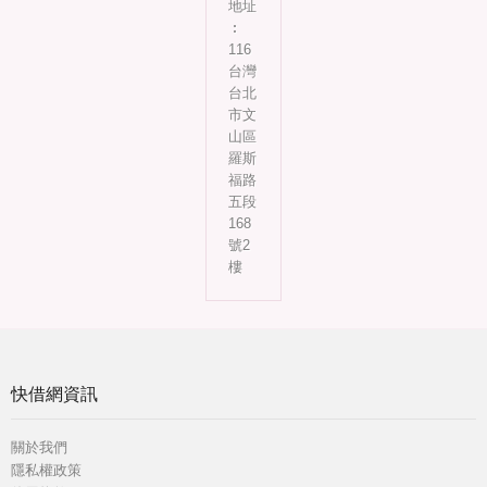
地址
︰
116
台灣
台北
市文
山區
羅斯
福路
五段
168
號2
樓
快借網資訊
關於我們
隱私權政策