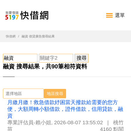
選單
快借網
融資 借貸廣告搜尋結果
融資 搜尋結果，共90筆相符資料
地區搜尋
月繳月繳！救急借款紓困當天撥款給需要的您方
便，大額周轉小額借款，證件借款，信用貸款，融
資
專業評估員-賴小姐
,
2026-08-07 13:55:02
|
桃竹
苗
4160 點閱